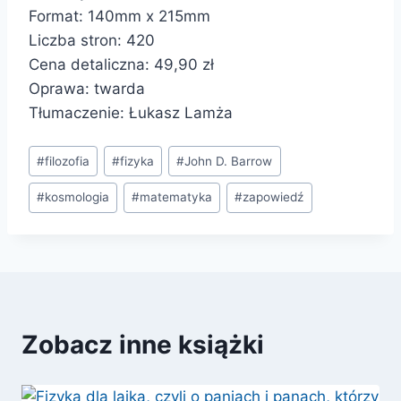
Format: 140mm x 215mm
Liczba stron: 420
Cena detaliczna: 49,90 zł
Oprawa: twarda
Tłumaczenie: Łukasz Lamża
Tagi
#
filozofia
#
fizyka
#
John D. Barrow
wpisu:
#
kosmologia
#
matematyka
#
zapowiedź
Zobacz inne książki