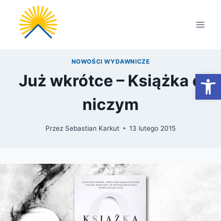
Przejdź
do
treści
NOWOŚCI WYDAWNICZE
Otwórz
Już wkrótce – Książka o
niczym
Przez
Sebastian Karkut
13 lutego 2015