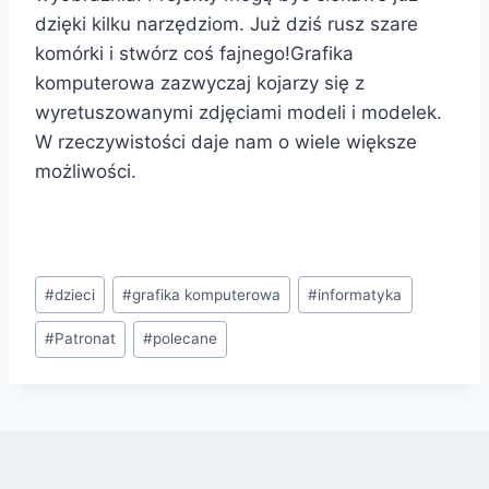
dzięki kilku narzędziom. Już dziś rusz szare
komórki i stwórz coś fajnego!Grafika
komputerowa zazwyczaj kojarzy się z
wyretuszowanymi zdjęciami modeli i modelek.
W rzeczywistości daje nam o wiele większe
możliwości.
Tagi
#
dzieci
#
grafika komputerowa
#
informatyka
wpisu:
#
Patronat
#
polecane