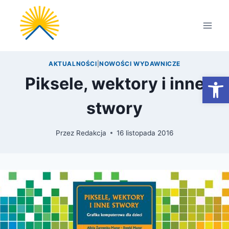
Przejdź
do
treści
AKTUALNOŚCI
|
NOWOŚCI WYDAWNICZE
Otwórz
Piksele, wektory i inne
stwory
Przez
Redakcja
16 listopada 2016