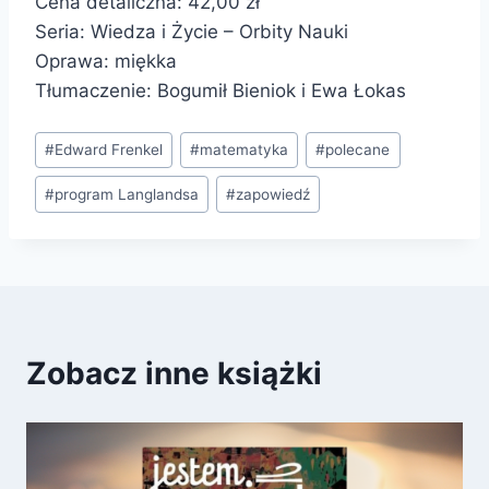
Cena detaliczna: 42,00 zł
Seria: Wiedza i Życie – Orbity Nauki
Oprawa: miękka
Tłumaczenie: Bogumił Bieniok i Ewa Łokas
Tagi
#
Edward Frenkel
#
matematyka
#
polecane
wpisu:
#
program Langlandsa
#
zapowiedź
Zobacz inne książki