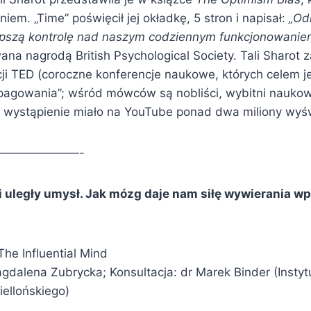
em. „Time” poświęcił jej okładkę, 5 stron i napisał:
„Od
epszą kontrolę nad naszym codziennym funkcjonowanie
na nagrodą British Psychological Society. Tali Sharot 
cji TED (coroczne konferencje naukowe, których celem j
opagowania”; wśród mówców są nobliści, wybitni naukowc
ej wystąpienie miało na YouTube ponad dwa miliony wyśw
———————-
 uległy umysł. Jak mózg daje nam siłę wywierania w
he Influential Mind
dalena Zubrycka; Konsultacja: dr Marek Binder (Instytu
iellońskiego)