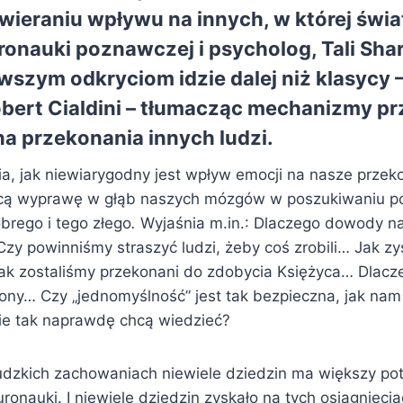
wieraniu wpływu na innych, w której świ
ronauki poznawczej i psycholog, Tali Shar
szym odkryciom idzie dalej niż klasycy –
obert Cialdini – tłumacząc mechanizmy 
na przekonania innych ludzi.
ia, jak niewiarygodny jest wpływ emocji na nasze przeko
ącą wyprawę w głąb naszych mózgów w poszukiwaniu po
brego i tego złego
.
Wyjaśnia m.in.: Dlaczego dowody n
Czy powinniśmy straszyć ludzi, żeby coś zrobili… Jak z
k zostaliśmy przekonani do zdobycia Księżyca… Dlacz
fony… Czy „jednomyślność” jest tak bezpieczna, jak nam
zie tak naprawdę chcą wiedzieć?
dzkich zachowaniach niewiele dziedzin ma większy pote
ronauki. I niewiele dziedzin zyskało na tych osiągnięcia