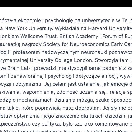
ńczyła ekonomię i psychologię na uniwersytecie w Tel 
a New York University. Wykładała na Harvard University 
członkiem Wellcome Trust, British Academy i Forum of E
laureatką nagrody Society for Neuroeconomics Early Car
ogii i profesorem nadzwyczajnym neuronauki poznawcz
erymentalnej University College London. Stworzyła tam 
ve Brain Lab i prowadzi interdyscyplinarne badania z z
omii behawioralnej i psychologii dotyczące emocji, wyw
zji i optymizmu. Jej celem jest ustalenie, jak emocje 
kiwania, wspomnienia, zdolność uczenia się i relacje s
iedzę o mechanizmach działania mózgu, szuka sposob
a takie, które poprawiają nasz dobrostan. Jej słynne o
staw optymizmu i jego znaczenie dla takich dziedzin, j
zpieczeństwo czy polityka, było szeroko komentowane 
li Sharot przedstawiła je w książce
The Optimism Bias
, 