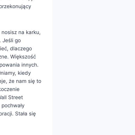
przekonujący
 nosisz na karku,
 Jeśli go
ieć, dlaczego
zne. Większość
powania innych.
łniamy, kiedy
eje, że nam się to
skoczenie
all Street
e pochwały
acji. Stała się