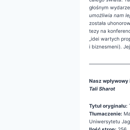
głośnym wydarzeni
umożliwia nam l
została uhonorowa
tezy na konferen
„idei wartych pr
i biznesmeni). J
————————
Nasz wpływowy i
Tali Sharot
Tytuł oryginału:
T
Tłumaczenie:
Mag
Uniwersytetu Jag
Ilość stron:
256