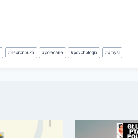
g
#
neuronauka
#
polecane
#
psychologia
#
umysł