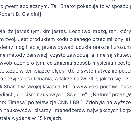
pływem społecznym. Tali Sharot pokazuje to w sposób 
Robert B. Cialdini]
a, że jesteś tym, kim jesteś. Lecz twój mózg, ten, który
iem twój. Jest produktem kodu pisanego przez miliony lat.
iemy mogli lepiej przewidywać ludzkie reakcje i zrozum
e metody perswazji często zawodzą, a inne są skutec
wyobrażenie o tym, co zmienia sposób myślenia i postę
pokazać w tej książce błędy, które systematycznie pope
ć czyjeś przekonania, a także naświetlić, jak to się dzi
ali Sharot w swojej książce, która wywołała podziw i za
iach, od pism naukowych „Science” i „Nature” przez „W
York Timesa” po telewizje CNN i BBC. Zdobyła najwyższ
h naukowców, pisarzy i menedżerów największych korpor
stała wydana w 15 krajach.