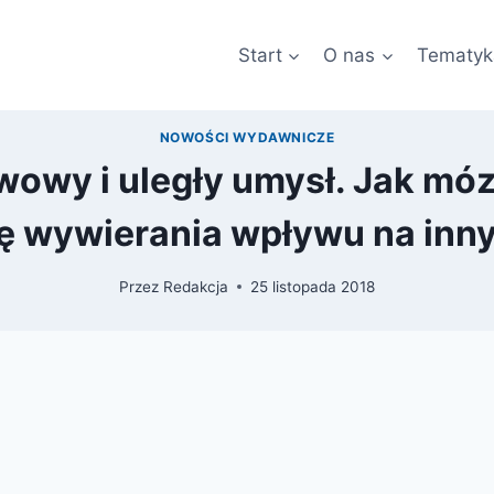
Start
O nas
Tematyk
NOWOŚCI WYDAWNICZE
owy i uległy umysł. Jak mó
łę wywierania wpływu na inn
Przez
Redakcja
25 listopada 2018