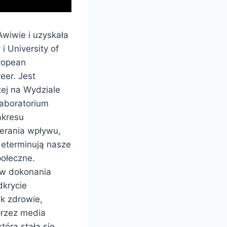
Awiwie i uzyskała
i University of
uropean
eer. Jest
ej na Wydziale
laboratorium
akresu
ierania wpływu,
determinują nasze
połeczne.
ów dokonania
dkrycie
ak zdrowie,
przez media
która stała się