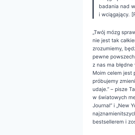
badania nad w
i wciągający
.
[
„Twój mózg sprawi
nie jest tak całk
zrozumiemy, będz
pewne powszechn
z nas ma błędne 
Moim celem jest 
próbujemy zmienia
udaje.” – pisze T
w światowych med
Journal” i „New 
najznamienitszyc
bestsellerem i zo