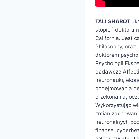
TALI SHAROT
uko
stopień doktora n
California. Jest 
Philosophy, oraz 
doktorem psychol
Psychologii Eksp
badawcze Affecti
neuronauki, ekon
podejmowania decy
przekonania, ocze
Wykorzystując w
zmian zachowań n
neuronalnych pod
finanse, cyberbe
całego świata. Ta