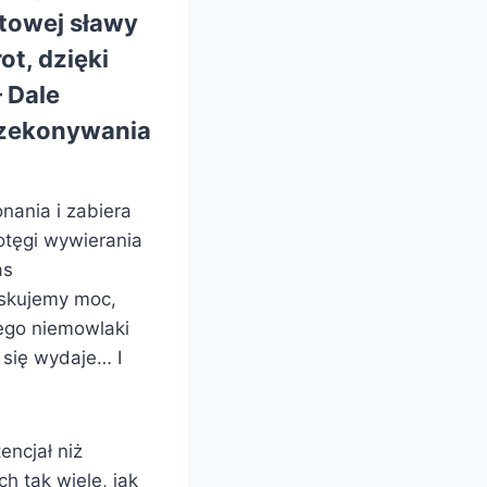
atowej sławy
ot, dzięki
 Dale
przekonywania
nania i zabiera
tęgi wywierania
as
yskujemy moc,
ego niemowlaki
 się wydaje… I
ncjał niż
ch tak wiele, jak