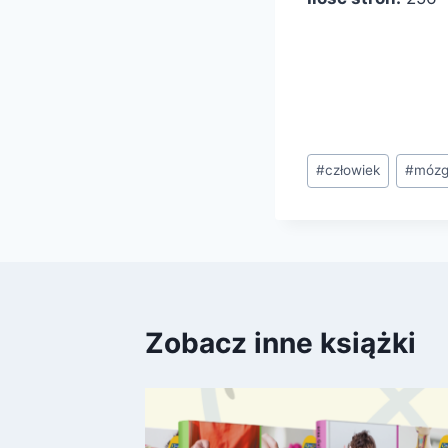
Tagi
#
człowiek
#
móz
wpisu:
Zobacz inne książki