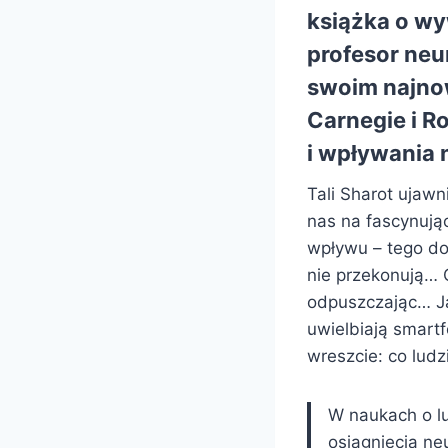
książka o wy
profesor neu
swoim najnow
Carnegie i R
i wpływania 
Tali Sharot ujawn
nas na fascynuj
wpływu – tego do
nie przekonują… 
odpuszczając… Ja
uwielbiają smart
wreszcie: co lud
W naukach o lu
osiągnięcia neu