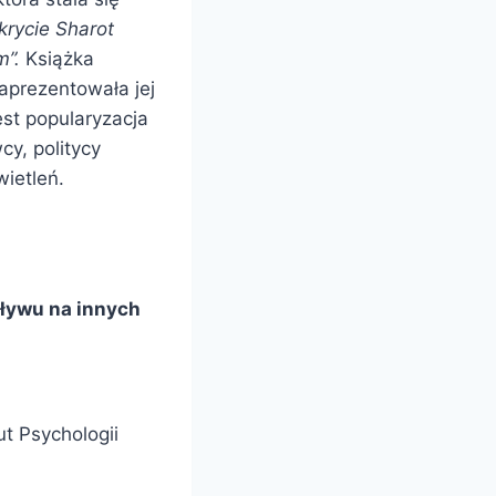
krycie Sharot
m”.
Książka
zaprezentowała jej
est popularyzacja
y, politycy
ietleń.
pływu na innych
t Psychologii