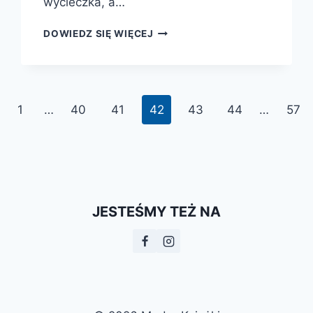
wycieczka, a…
„MAGIA
DOWIEDZ SIĘ WIĘCEJ
NART”
CZYLI
O
HISTORII
TATRZAŃSKIEGO
zednia
1
…
40
41
42
43
44
…
57
NARCIARSTWA
na
JESTEŚMY TEŻ NA