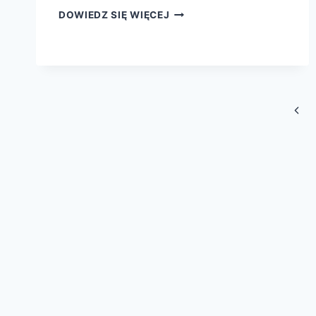
EMOCJONALNE
DOWIEDZ SIĘ WIĘCEJ
SOS
–
PREMIERA
JUŻ
WE
WRZEŚNIU!
Nawigacja
Popr
strony
stro