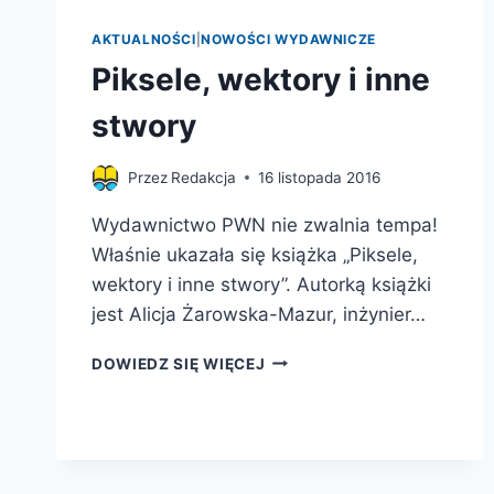
AKTUALNOŚCI
|
NOWOŚCI WYDAWNICZE
Piksele, wektory i inne
stwory
Przez
Redakcja
16 listopada 2016
Wydawnictwo PWN nie zwalnia tempa!
Właśnie ukazała się książka „Piksele,
wektory i inne stwory”. Autorką książki
jest Alicja Żarowska-Mazur, inżynier…
PIKSELE,
DOWIEDZ SIĘ WIĘCEJ
WEKTORY
I
INNE
STWORY