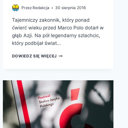
Przez
Redakcja
30 sierpnia 2016
Tajemniczy zakonnik, który ponad
ćwierć wieku przed Marco Polo dotarł w
głąb Azji. Na pół legendarny szlachcic,
który podbijał świat…
WIELCY
DOWIEDZ SIĘ WIĘCEJ
POLSCY
PODRÓŻNICY,
KTÓRZY
ODKRYWALI
ŚWIAT