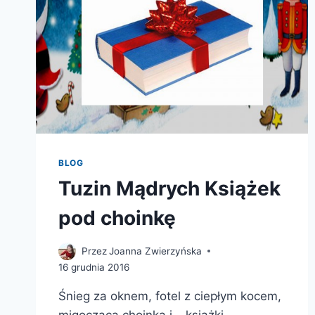
BLOG
Tuzin Mądrych Książek
pod choinkę
Przez
Joanna Zwierzyńska
16 grudnia 2016
Śnieg za oknem, fotel z ciepłym kocem,
migocząca choinka i… książki.