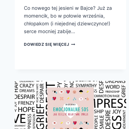
Co nowego tej jesieni w Bajce? Już za
momencik, bo w połowie września,
chłopakom (i niejednej dziewczynce!)
serce mocniej zabije…
JESIENNE
DOWIEDZ SIĘ WIĘCEJ
NOWOŚCI
W
„BAJCE”