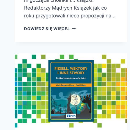
Redaktorzy Mądrych Książek jak co
roku przygotowali nieco propozycji na…
TUZIN
DOWIEDZ SIĘ WIĘCEJ
MĄDRYCH
KSIĄŻEK
POD
CHOINKĘ