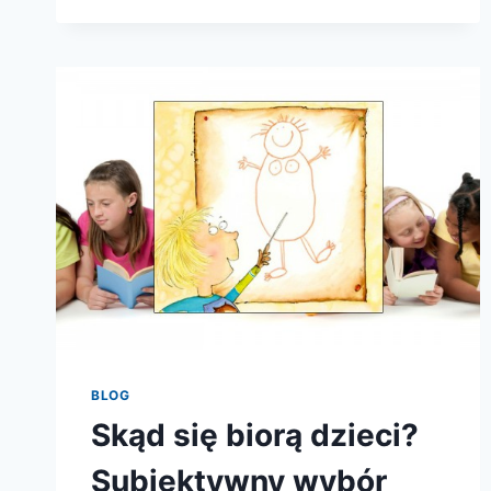
BIORĄ
DZIECI?
SUBIEKTYWNY
WYBÓR
KSIĄŻEK
Z
EDUKACJI
SEKSUALNEJ
DLA
DZIECI
OD
0
DO
14
LAT.
CZĘŚĆ
3
BLOG
Skąd się biorą dzieci?
Subiektywny wybór