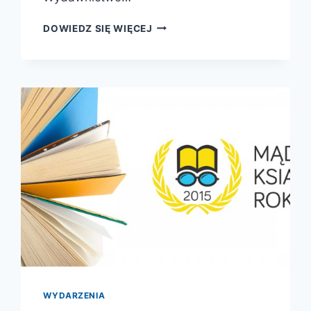
MIŁOŚĆ,
DOWIEDZ SIĘ WIĘCEJ
ZBRODNIA,
KARA:
CZŁOWIEK
Z
PERSPEKTYWY
SĄDOWEJ
ŁAWY
WYDARZENIA