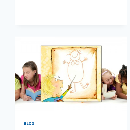
FESTIWALU
KSIĄŻKI
DZIECIĘCEJ
TERE-
FERE
BLOG