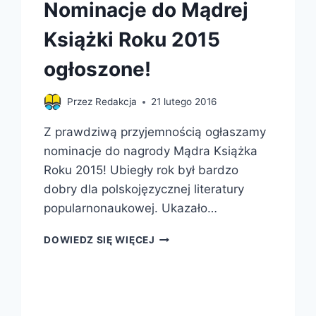
Nominacje do Mądrej
Książki Roku 2015
ogłoszone!
Przez
Redakcja
21 lutego 2016
Z prawdziwą przyjemnością ogłaszamy
nominacje do nagrody Mądra Książka
Roku 2015! Ubiegły rok był bardzo
dobry dla polskojęzycznej literatury
popularnonaukowej. Ukazało…
NOMINACJE
DOWIEDZ SIĘ WIĘCEJ
DO
MĄDREJ
KSIĄŻKI
ROKU
2015