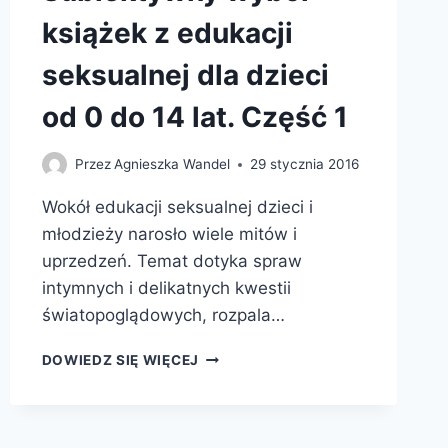
książek z edukacji
seksualnej dla dzieci
od 0 do 14 lat. Część 1
Przez
Agnieszka Wandel
29 stycznia 2016
Wokół edukacji seksualnej dzieci i
młodzieży narosło wiele mitów i
uprzedzeń. Temat dotyka spraw
intymnych i delikatnych kwestii
światopoglądowych, rozpala…
SKĄD
DOWIEDZ SIĘ WIĘCEJ
SIĘ
BIORĄ
DZIECI?
SUBIEKTYWNY