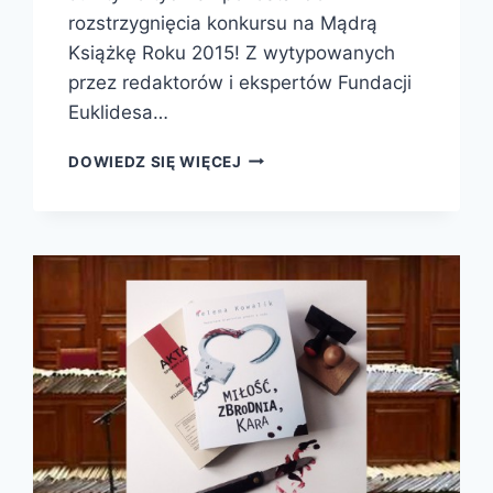
rozstrzygnięcia konkursu na Mądrą
Książkę Roku 2015! Z wytypowanych
przez redaktorów i ekspertów Fundacji
Euklidesa…
JUŻ
DOWIEDZ SIĘ WIĘCEJ
ZA
TYDZIEŃ
POZNAMY
MĄDRE
KSIĄŻKI
2015
ROKU!