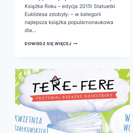
Książka Roku – edycja 2015! Statuetki
Euklidesa zdobyły: – w kategorii
najlepsza książka popularnonaukowa
dla…
KONKURS
DOWIEDZ SIĘ WIĘCEJ
NA
MĄDRĄ
KSIĄŻKĘ
ROKU
ROZSTRZYGNIĘTY!