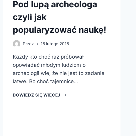
Pod lupą archeologa
czyli jak
popularyzować naukę!
Przez
16 lutego 2016
Każdy kto choć raz próbował
opowiadać młodym ludziom o
archeologii wie, że nie jest to zadanie
łatwe. Bo choć tajemnice…
POD
DOWIEDZ SIĘ WIĘCEJ
LUPĄ
ARCHEOLOGA
CZYLI
JAK
POPULARYZOWAĆ
NAUKĘ!