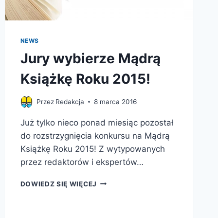
NEWS
Jury wybierze Mądrą
Książkę Roku 2015!
Przez
Redakcja
8 marca 2016
Już tylko nieco ponad miesiąc pozostał
do rozstrzygnięcia konkursu na Mądrą
Książkę Roku 2015! Z wytypowanych
przez redaktorów i ekspertów…
JURY
DOWIEDZ SIĘ WIĘCEJ
WYBIERZE
MĄDRĄ
KSIĄŻKĘ