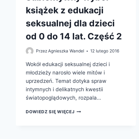
książek z edukacji
seksualnej dla dzieci
od 0 do 14 lat. Część 2
Przez
Agnieszka Wandel
12 lutego 2016
Wokół edukacji seksualnej dzieci i
młodzieży narosło wiele mitów i
uprzedzeń. Temat dotyka spraw
intymnych i delikatnych kwestii
światopoglądowych, rozpala…
SKĄD
DOWIEDZ SIĘ WIĘCEJ
SIĘ
BIORĄ
DZIECI?
SUBIEKTYWNY