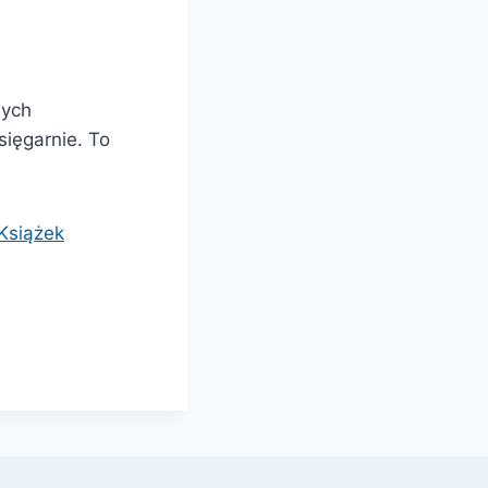
wych
sięgarnie. To
 Książek