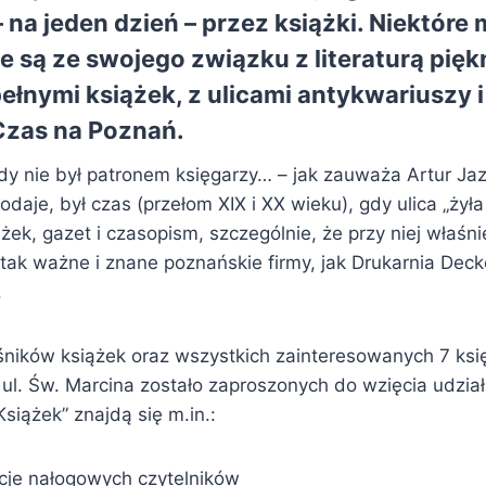
na jeden dzień – przez książki. Niektóre 
e są ze swojego związku z literaturą pięk
pełnymi książek, z ulicami antykwariuszy 
Czas na Poznań.
dy nie był patronem księgarzy… – jak zauważa Artur J
odaje, był czas (przełom XIX i XX wieku), gdy ulica „żyła
ek, gazet i czasopism, szczególnie, że przy niej właśnie
tak ważne i znane poznańskie firmy, jak Drukarnia Decke
.
iłośników książek oraz wszystkich zainteresowanych 7 ksi
 ul. Św. Marcina zostało zaproszonych do wzięcia udział
Książek” znajdą się m.in.:
cje nałogowych czytelników