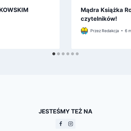
AKOWSKIM
Mądra Książka Ro
czytelników!
Przez
Redakcja
6 
JESTEŚMY TEŻ NA