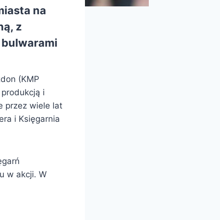
miasta na
ną, z
i bulwarami
azdon (KMP
 produkcją i
 przez wiele lat
ra i Księgarnia
ęgarń
u w akcji. W