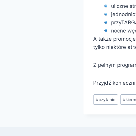
uliczne s
jednodnio
przyTARGa
nocne węd
A także promocje,
tylko niektóre at
Z pełnym program
Przyjdź konieczni
Tagi
#
czytanie
#
kier
wpisu: