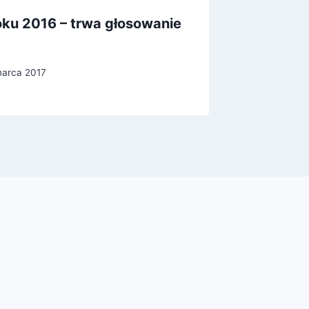
ku 2016 – trwa głosowanie
BIG BO
wakacy
marca 2017
Przez