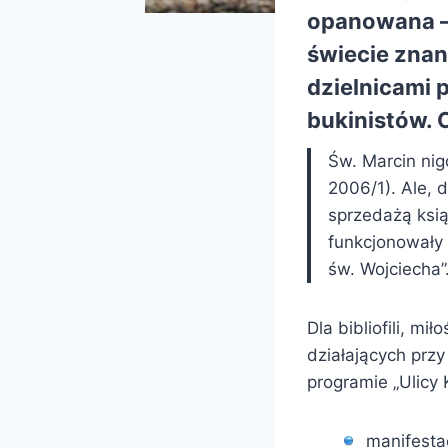
opanowana – 
świecie znan
dzielnicami 
bukinistów. 
Św. Marcin nig
2006/1). Ale, d
sprzedażą książ
funkcjonowały 
św. Wojciecha”
Dla bibliofili, m
działających przy
programie „Ulicy 
manifesta