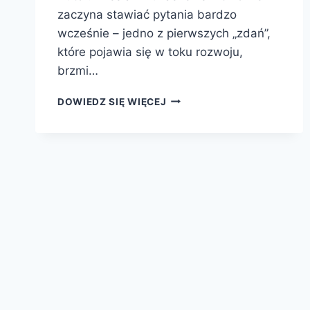
zaczyna stawiać pytania bardzo
wcześnie – jedno z pierwszych „zdań”,
które pojawia się w toku rozwoju,
brzmi…
WIELKIE
DOWIEDZ SIĘ WIĘCEJ
(I
TE
NIECO
MNIEJSZE)
PYTANIA
PSYCHOLOGII