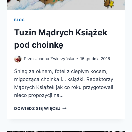
BLOG
Tuzin Mądrych Książek
pod choinkę
Przez
Joanna Zwierzyńska
16 grudnia 2016
Śnieg za oknem, fotel z ciepłym kocem,
migocząca choinka i… książki. Redaktorzy
Mądrych Książek jak co roku przygotowali
nieco propozycji na…
TUZIN
DOWIEDZ SIĘ WIĘCEJ
MĄDRYCH
KSIĄŻEK
POD
CHOINKĘ