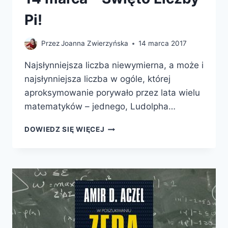
Pi!
Przez
Joanna Zwierzyńska
14 marca 2017
Najsłynniejsza liczba niewymierna, a może i
najsłynniejsza liczba w ogóle, której
aproksymowanie porywało przez lata wielu
matematyków – jednego, Ludolpha…
14
DOWIEDZ SIĘ WIĘCEJ
MARCA
–
ŚWIĘTO
LICZBY
PI!