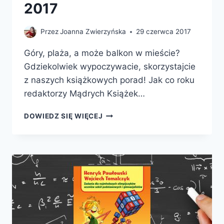
2017
Przez
Joanna Zwierzyńska
29 czerwca 2017
Góry, plaża, a może balkon w mieście?
Gdziekolwiek wypoczywacie, skorzystajcie
z naszych książkowych porad! Jak co roku
redaktorzy Mądrych Książek…
MĄDRE
DOWIEDZ SIĘ WIĘCEJ
KSIĄŻKI
NA
WAKACJE
–
NASZE
PROPOZYCJE
W
SEZONIE
2017