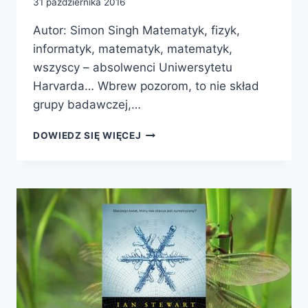
31 października 2016
Autor: Simon Singh Matematyk, fizyk,
informatyk, matematyk, matematyk,
wszyscy – absolwenci Uniwersytetu
Harvarda… Wbrew pozorom, to nie skład
grupy badawczej,…
SIMPSONOWIE
DOWIEDZ SIĘ WIĘCEJ
I
ICH
MATEMATYCZNE
SEKRETY