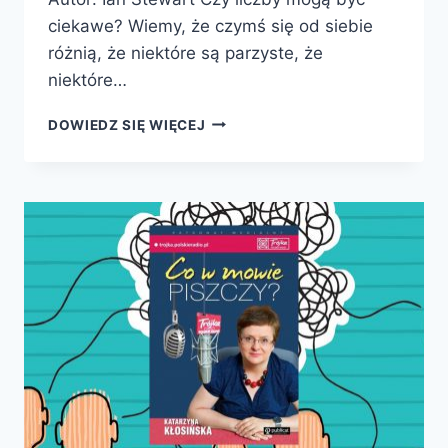
ciekawe? Wiemy, że czymś się od siebie
różnią, że niektóre są parzyste, że
niektóre…
NIEZWYKŁE
DOWIEDZ SIĘ WIĘCEJ
LICZBY
PROFESORA
STEWARTA