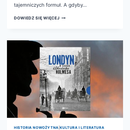
tajemniczych formuł. A gdyby…
LICZBY
DOWIEDZ SIĘ WIĘCEJ
NATURY.
NIEREALNA
RZECZYWISTOŚĆ
MATEMATYCZNEJ
WYOBRAŹNI
HISTORIA NOWOŻYTNA
|
KULTURA I LITERATURA