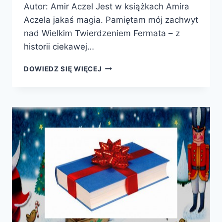
Autor: Amir Aczel Jest w książkach Amira
Aczela jakaś magia. Pamiętam mój zachwyt
nad Wielkim Twierdzeniem Fermata – z
historii ciekawej…
W
DOWIEDZ SIĘ WIĘCEJ
POSZUKIWANIU
ZERA.
MATEMATYCZNA
ODYSEJA
DO
ŹRÓDŁA
POCHODZENIA
LICZB