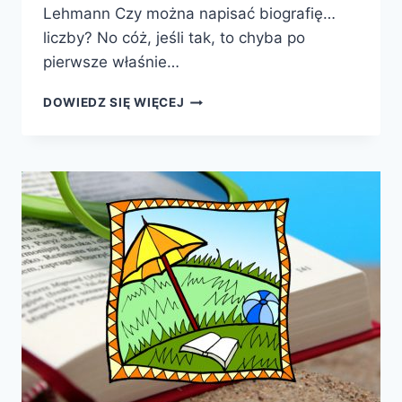
Lehmann Czy można napisać biografię…
liczby? No cóż, jeśli tak, to chyba po
pierwsze właśnie…
Π.
DOWIEDZ SIĘ WIĘCEJ
BIOGRAFIA
NAJBARDZIEJ
TAJEMNICZEJ
LICZBY
NA
ŚWIECIE