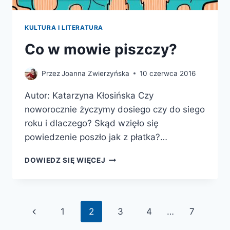
KULTURA I LITERATURA
Co w mowie piszczy?
Przez
Joanna Zwierzyńska
10 czerwca 2016
Autor: Katarzyna Kłosińska Czy
noworocznie życzymy dosiego czy do siego
roku i dlaczego? Skąd wzięło się
powiedzenie poszło jak z płatka?…
CO
DOWIEDZ SIĘ WIĘCEJ
W
MOWIE
PISZCZY?
Nawigacja
Poprzednia
1
2
3
4
…
7