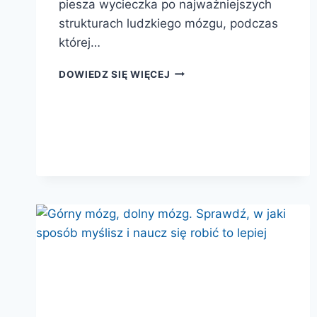
piesza wycieczka po najważniejszych
strukturach ludzkiego mózgu, podczas
której…
TWÓJ
DOWIEDZ SIĘ WIĘCEJ
MÓZG
BEZ
TAJEMNIC