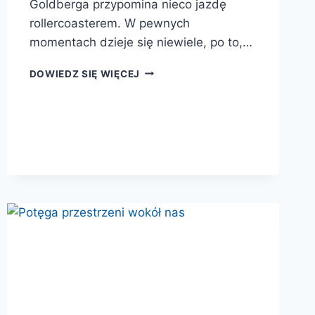
Goldberga przypomina nieco jazdę
rollercoasterem. W pewnych
momentach dzieje się niewiele, po to,…
KREATYWNOŚĆ.
DOWIEDZ SIĘ WIĘCEJ
MÓZG
W
DOBIE
INNOWACJI