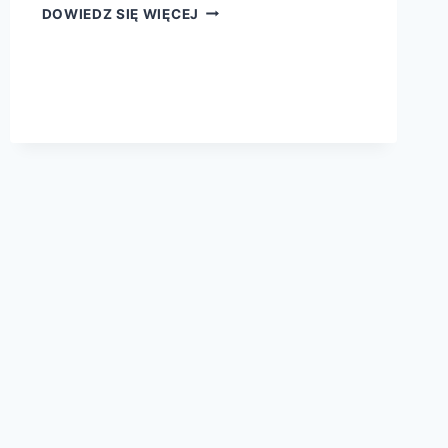
POTĘGA
DOWIEDZ SIĘ WIĘCEJ
PRZESTRZENI
WOKÓŁ
NAS