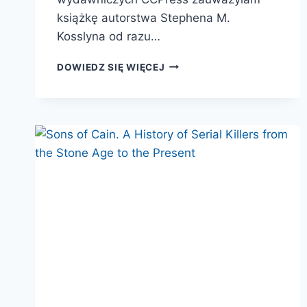
książkę autorstwa Stephena M.
Kosslyna od razu…
GÓRNY
DOWIEDZ SIĘ WIĘCEJ
MÓZG,
DOLNY
MÓZG.
SPRAWDŹ,
W
JAKI
SPOSÓB
MYŚLISZ
I
NAUCZ
SIĘ
ROBIĆ
TO
LEPIEJ