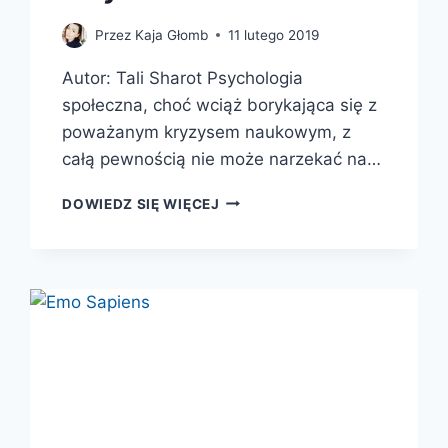
Przez
Kaja Głomb
11 lutego 2019
Autor: Tali Sharot Psychologia
społeczna, choć wciąż borykająca się z
poważanym kryzysem naukowym, z
całą pewnością nie może narzekać na…
NASZ
DOWIEDZ SIĘ WIĘCEJ
WPŁYWOWY
I
ULEGŁY
UMYSŁ.
JAK
MÓZG
DAJE
NAM
SIŁĘ
WYWIERANIA
WPŁYWU