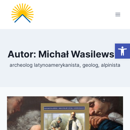
Przejdź
do
treści
Otwórz
Autor: Michał Wasilewski
archeolog latynoamerykanista, geolog, alpinista