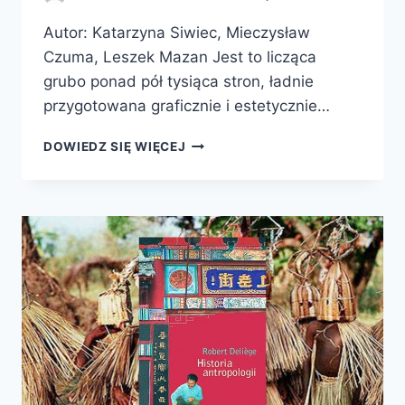
Autor: Katarzyna Siwiec, Mieczysław
Czuma, Leszek Mazan Jest to licząca
grubo ponad pół tysiąca stron, ładnie
przygotowana graficznie i estetycznie…
MADAME,
DOWIEDZ SIĘ WIĘCEJ
WKŁADAMY
DZIECKO
Z
POWROTEM!
SUBIEKTYWNY
PRZYCZYNEK
DO
DZIEJÓW
KOLEBKI
POLSKIEJ
MEDYCYNY