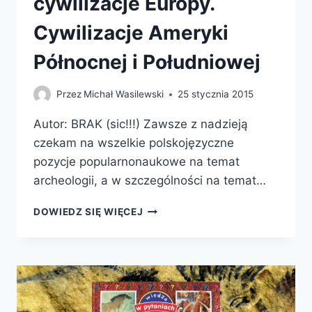
cywilizacje Europy.
Cywilizacje Ameryki
Północnej i Południowej
Przez
Michał Wasilewski
25 stycznia 2015
Autor: BRAK (sic!!!) Zawsze z nadzieją
czekam na wszelkie polskojęzyczne
pozycje popularnonaukowe na temat
archeologii, a w szczególności na temat…
ENCYKLOPEDIA
DOWIEDZ SIĘ WIĘCEJ
EDUKACYJNA:
INNE
CYWILIZACJE
EUROPY.
CYWILIZACJE
AMERYKI
PÓŁNOCNEJ