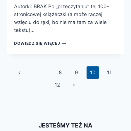
Autorki: BRAK Po „przeczytaniu” tej 100-
stronicowej książeczki (a może raczej
wzięciu do ręki, bo nie ma tam za wiele
tekstu)…
100
DOWIEDZ SIĘ WIĘCEJ
ZAMKÓW
I
PAŁACÓW
Nawigacja
Poprzednia
1
…
8
9
10
11
strony
strona
Następna
12
strona
JESTEŚMY TEŻ NA