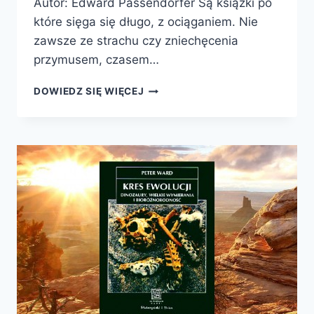
Autor: Edward Passendorfer Są książki po
które sięga się długo, z ociąganiem. Nie
zawsze ze strachu czy zniechęcenia
przymusem, czasem…
NA
DOWIEDZ SIĘ WIĘCEJ
SKALNEJ
DRODZE