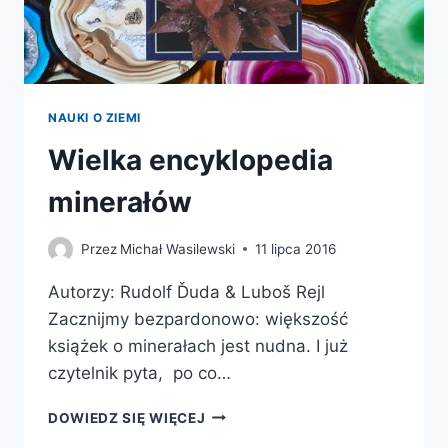
NAUKI O ZIEMI
Wielka encyklopedia
minerałów
Przez
Michał Wasilewski
11 lipca 2016
Autorzy: Rudolf Ďuda & Luboš Rejl
Zacznijmy bezpardonowo: większość
książek o minerałach jest nudna. I już
czytelnik pyta, po co…
WIELKA
DOWIEDZ SIĘ WIĘCEJ
ENCYKLOPEDIA