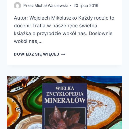
Przez
Michał Wasilewski
20 lipca 2016
Autor: Wojciech Mikołuszko Każdy rodzic to
doceni! Trafia w nasze ręce świetna
książka o przyrodzie wokół nas. Dosłownie
wokół nas,…
Z
DOWIEDZ SIĘ WIĘCEJ
TATĄ
W
PRZYRODĘ