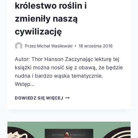
królestwo roślin i
zmieniły naszą
cywilizację
Przez
Michał Wasilewski
18 września 2016
Autor: Thor Hanson Zaczynając lekturę tej
książki można nosić się z obawą, że będzie
nudna i bardzo wąska tematycznie.
Wstęp…
TRIUMF
DOWIEDZ SIĘ WIĘCEJ
NASION.
JAK
ZIARNA,
PESTKI
I
ORZECHY