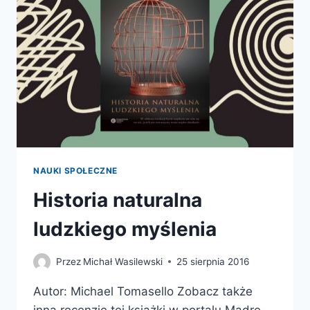
PODBIŁY
KRÓLESTWO
ROŚLIN
I
ZMIENIŁY
NASZĄ
CYWILIZACJĘ
NAUKI SPOŁECZNE
Historia naturalna
ludzkiego myślenia
Przez
Michał Wasilewski
25 sierpnia 2016
Autor: Michael Tomasello Zobacz także
inną recenzję tej książki w portalu Mądre