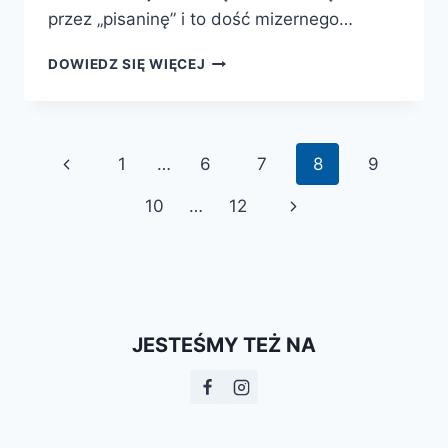
przez „pisaninę” i to dość mizernego…
BIAŁA
DOWIEDZ SIĘ WIĘCEJ
SKAŁA.
W
GŁĄB
KRAINY
Nawigacja
Poprzednia
1
…
6
7
8
9
INKÓW
strony
strona
Następna
10
…
12
strona
JESTEŚMY TEŻ NA