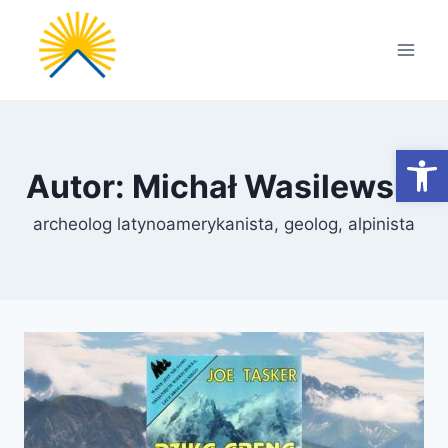
Przejdź
do
treści
Otwórz
Autor: Michał Wasilewski
archeolog latynoamerykanista, geolog, alpinista