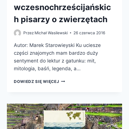
wczesnochrześcijańskic
h pisarzy o zwierzętach
Przez
Michał Wasilewski
26 czerwca 2016
Autor: Marek Starowieyski Ku uciesze
części znajomych mam bardzo duży
sentyment do lektur z gatunku: mit,
mitologia, baśń, legenda, a…
ZAPYTAJ
DOWIEDZ SIĘ WIĘCEJ
ZWIERZĄT,
POUCZĄ,
CZYLI
OPOWIADANIA
WCZESNOCHRZEŚCIJAŃSKICH
PISARZY
O
ZWIERZĘTACH