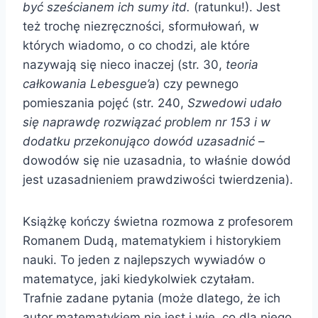
być sześcianem ich sumy itd.
(ratunku!). Jest
też trochę niezręczności, sformułowań, w
których wiadomo, o co chodzi, ale które
nazywają się nieco inaczej (str. 30,
teoria
całkowania Lebesgue’a
) czy pewnego
pomieszania pojęć (str. 240,
Szwedowi udało
się naprawdę rozwiązać problem nr 153 i w
dodatku przekonująco dowód uzasadnić
–
dowodów się nie uzasadnia, to właśnie dowód
jest uzasadnieniem prawdziwości twierdzenia).
Książkę kończy świetna rozmowa z profesorem
Romanem Dudą, matematykiem i historykiem
nauki. To jeden z najlepszych wywiadów o
matematyce, jaki kiedykolwiek czytałam.
Trafnie zadane pytania (może dlatego, że ich
autor matematykiem nie jest i wie, co dla niego