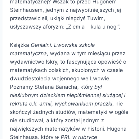
matematycznej? Wszak to przed Hugonem
Steinhausem, jednym z najwybitniejszych jej
przedstawicieli, ukląkł niegdyś Tuwim,
usłyszawszy aforyzm: „Ziemia – kula u nogi”.
Książka
Genialni. Lwowska szkoła
matematyczna
, wydana w tym miesiącu przez
wydawnictwo Iskry, to fascynująca opowieść o
matematykach polskich, skupionych w czasie
dwudziestolecia wojennego we Lwowie.
Poznamy Stefana Banacha, który
był
nieślubnym dzieckiem niepiśmiennej służącej i
rekruta c.k. armii, wychowankiem praczki
, nie
skończył żadnych studiów, matematyki w ogóle
nie studiował, a który został jednym z
największych matematyków w historii. Hugona
Steinhausa, który
w PRL w rubryce