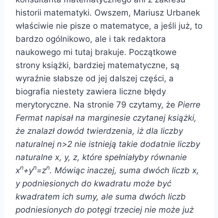
historii matematyki. Owszem, Mariusz Urbanek
właściwie nie pisze o matematyce, a jeśli już, to
bardzo ogólnikowo, ale i tak redaktora
naukowego mi tutaj brakuje. Początkowe
strony książki, bardziej matematyczne, są
wyraźnie słabsze od jej dalszej części, a
biografia niestety zawiera liczne błędy
merytoryczne. Na stronie 79 czytamy, że
Pierre
Fermat napisał na marginesie czytanej książki,
że znalazł dowód twierdzenia, iż dla liczby
naturalnej n>2 nie istnieją takie dodatnie liczby
naturalne x, y, z, które spełniałyby równanie
n
n
n
x
+y
=z
. Mówiąc inaczej, suma dwóch liczb x,
y podniesionych do kwadratu może być
kwadratem ich sumy, ale suma dwóch liczb
podniesionych do potęgi trzeciej nie może już