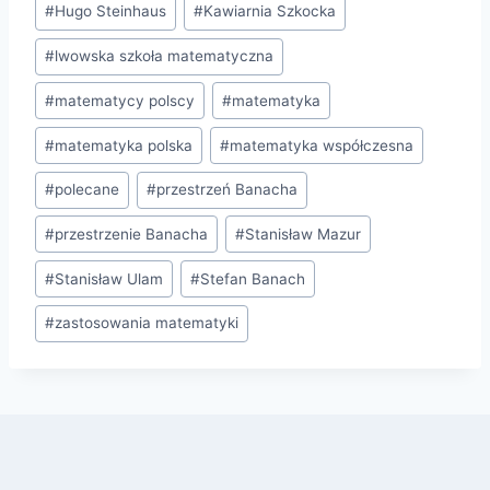
#
Hugo Steinhaus
#
Kawiarnia Szkocka
#
lwowska szkoła matematyczna
#
matematycy polscy
#
matematyka
#
matematyka polska
#
matematyka współczesna
#
polecane
#
przestrzeń Banacha
#
przestrzenie Banacha
#
Stanisław Mazur
#
Stanisław Ulam
#
Stefan Banach
#
zastosowania matematyki