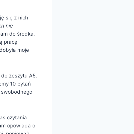
ę się z nich
ch nie
ałam do środka.
ją pracę
zdobyła moje
 do zeszytu A5.
iemy 10 pytań
 do swobodnego
as czytania
nam opowiada o
ej, ponieważ