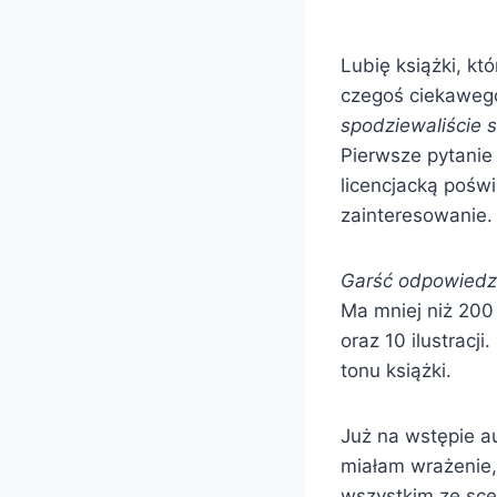
Lubię książki, k
czegoś ciekawego
spodziewaliście 
Pierwsze pytanie
licencjacką pośw
zainteresowanie.
Garść odpowiedz
Ma mniej niż 200
oraz 10 ilustracj
tonu książki.
Już na wstępie a
miałam wrażenie,
wszystkim ze sce