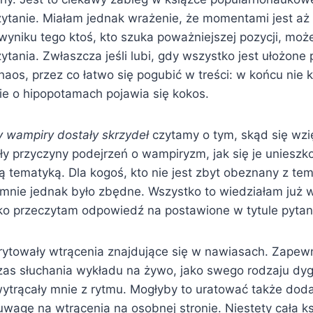
zytanie. Miałam jednak wrażenie, że momentami jest aż
 wyniku tego ktoś, kto szuka poważniejszej pozycji, mo
tania. Zwłaszcza jeśli lubi, gdy wszystko jest ułożone p
os, przez co łatwo się pogubić w treści: w końcu nie 
ie o hipopotamach pojawia się kokos.
y wampiry dostały skrzydeł
czytamy o tym, skąd się wzi
yły przyczyny podejrzeń o wampiryzm, jak się je unieszkod
tą tematyką. Dla kogoś, kto nie jest zbyt obeznany z t
 mnie jednak było zbędne. Wszystko to wiedziałam już w
bko przeczytam odpowiedź na postawione w tytule pytan
irytowały wtrącenia znajdujące się w nawiasach. Zapew
as słuchania wykładu na żywo, jako swego rodzaju dyg
wytrącały mnie z rytmu. Mogłyby to uratować także doda
wagę na wtrącenia na osobnej stronie. Niestety cała ks