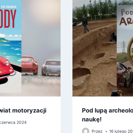
iat motoryzacji
Pod lupą archeol
naukę!
 czerwca 2024
Przez
16 lutego 20