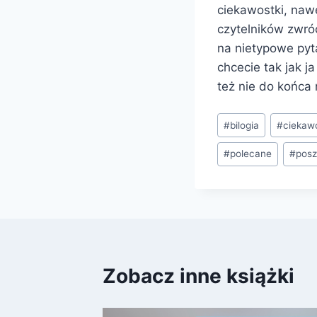
ciekawostki, nawe
czytelników zwróc
na nietypowe pyta
chcecie tak jak ja
też nie do końca 
Tagi
#
bilogia
#
ciekawo
wpisu:
#
polecane
#
posz
Zobacz inne książki