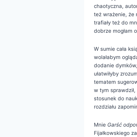
chaotyczna, autor
też wrażenie, że 
trafiały też do m
dobrze mogłam od
W sumie cała ksi
wolałabym oglądać
dodanie dymków, s
ułatwiłyby zrozu
tematem sugerowa
w tym sprawdził,
stosunek do nauki
rozdziału zapomi
Mnie
Garść odpow
Fijałkowskiego z