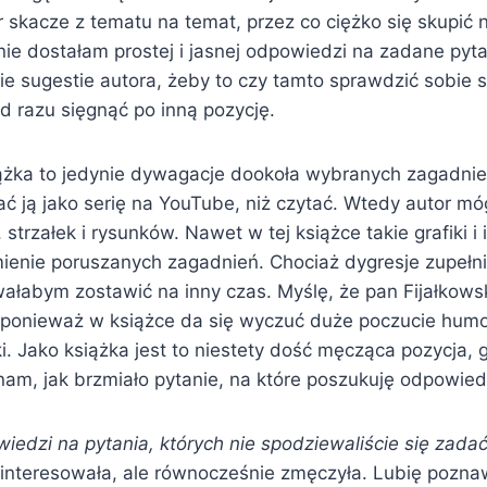
 skacze z tematu na temat, przez co ciężko się skupić n
nie dostałam prostej i jasnej odpowiedzi na zadane pyt
nie sugestie autora, żeby to czy tamto sprawdzić sobie
 razu sięgnąć po inną pozycję.
ążka to jedynie dywagacje dookoła wybranych zagadni
 ją jako serię na YouTube, niż czytać. Wtedy autor móg
trzałek i rysunków. Nawet w tej książce takie grafiki i i
mienie poruszanych zagadnień. Chociaż dygresje zupełn
łabym zostawić na inny czas. Myślę, że pan Fijałkowsk
 ponieważ w książce da się wyczuć duże poczucie humo
. Jako książka jest to niestety dość męcząca pozycja, 
nam, jak brzmiało pytanie, na które poszukuję odpowied
iedzi na pytania, których nie spodziewaliście się zada
ainteresowała, ale równocześnie zmęczyła. Lubię pozn