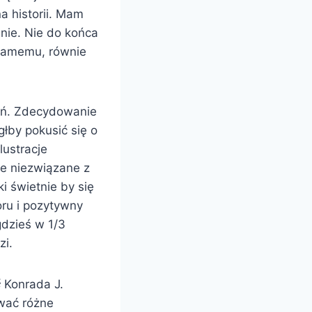
a historii. Mam
anie. Nie do końca
 samemu, równie
eń. Zdecydowanie
łby pokusić się o
lustracje
ie niezwiązane z
i świetnie by się
ru i pozytywny
gdzieś w 1/3
zi.
ć
Konrada J.
awać różne