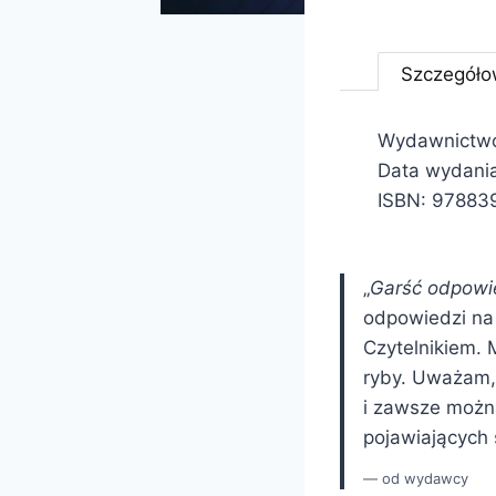
Szczegóło
Wydawnictw
Data wydania
ISBN: 9788
„
Garść odpowie
odpowiedzi na 
Czytelnikiem. 
ryby. Uważam, 
i zawsze można
pojawiających 
od wydawcy