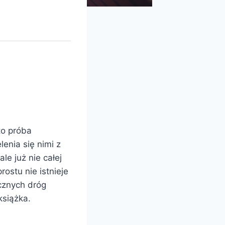
to próba
enia się nimi z
e już nie całej
ostu nie istnieje
cznych dróg
książka.