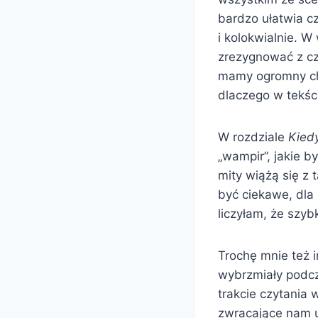
bardzo ułatwia c
i kolokwialnie. W
zrezygnować z czy
mamy ogromny cha
dlaczego w tekśc
W rozdziale
Kied
„wampir”, jakie b
mity wiążą się z 
być ciekawe, dla
liczyłam, że szy
Trochę mnie też 
wybrzmiały podcz
trakcie czytania 
zwracające nam u