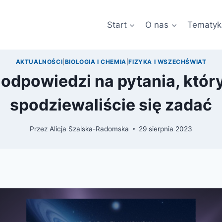
Start
O nas
Tematyk
AKTUALNOŚCI
|
BIOLOGIA I CHEMIA
|
FIZYKA I WSZECHŚWIAT
odpowiedzi na pytania, któr
spodziewaliście się zadać
Przez
Alicja Szalska-Radomska
29 sierpnia 2023