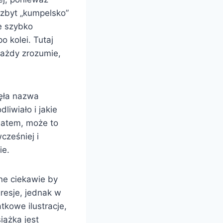
 zbyt „kumpelsko”
że szybko
o kolei. Tutaj
każdy zrozumie,
ęła nazwa
liwiało i jakie
ematem, może to
cześniej i
ie.
ne ciekawie by
resje, jednak w
tkowe ilustracje,
iążka jest