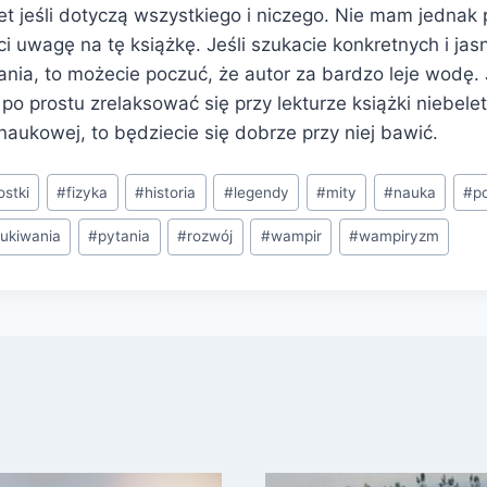
t jeśli dotyczą wszystkiego i niczego. Nie mam jednak 
i uwagę na tę książkę. Jeśli szukacie konkretnych i ja
nia, to możecie poczuć, że autor za bardzo leje wodę. 
 po prostu zrelaksować się przy lekturze książki niebelet
naukowej, to będziecie się dobrze przy niej bawić.
stki
#
fizyka
#
historia
#
legendy
#
mity
#
nauka
#
p
ukiwania
#
pytania
#
rozwój
#
wampir
#
wampiryzm