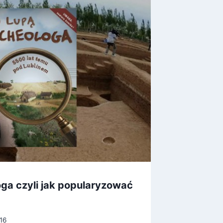
oga czyli jak popularyzować
Magicz
lotnict
16
Przez