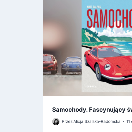
Samochody. Fascynujący św
25
Przez
Alicja Szalska-Radomska
11