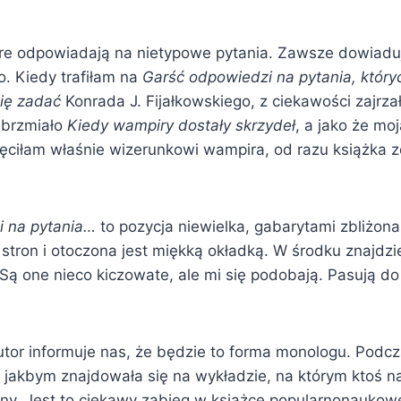
tóre odpowiadają na nietypowe pytania. Zawsze dowiaduj
. Kiedy trafiłam na
Garść odpowiedzi na pytania, który
się zadać
Konrada J. Fijałkowskiego, z ciekawości zajrz
 brzmiało
Kiedy wampiry dostały skrzydeł
, a jako że mo
ięciłam właśnie wizerunkowi wampira, od razu książka 
i na pytania…
to pozycja niewielka, gabarytami zbliżona
 stron i otoczona jest miękką okładką. W środku znajdz
i. Są one nieco kiczowate, ale mi się podobają. Pasują
utor informuje nas, że będzie to forma monologu. Podcz
 jakbym znajdowała się na wykładzie, na którym ktoś 
ny. Jest to ciekawy zabieg w książce popularnonaukow