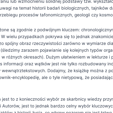
aniu lub wzmocnieniu solidnej podstawy tzw. wykształc
uwagi na temat historii badań biologicznych, tajników 
rzebiegu procesów tafonomicznych, geologii czy kosmolo
ożone są zgodnie z podwójnym kluczem: chronologiczny
W wielu przypadkach pokrywa się to jednak znakomicie
o spójny obraz rzeczywistości zarówno w wymiarze dia
 (śledzimy zarazem pojawianie się kolejnych typów orga
ie w różnych okresach). Dużym ułatwieniem w lekturze i
s informacji oraz wątków jest nie tylko rozbudowany ind
y wewnątrztekstowych. Dodajmy, że książkę można z 
ownik-encyklopedię, ale o tyle nietypową, że posiadając
jest to z konieczności wybór ze skarbnicy wiedzy przyr
i Autorów, jest to jednak bardzo celny wybór kluczowyc
aktów z historii życia, co wbrew pozorom nie jest łatwo