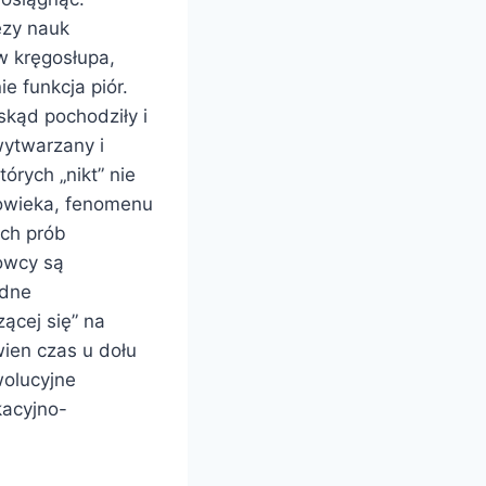
ezy nauk
w kręgosłupa,
ie funkcja piór.
skąd pochodziły i
wytwarzany i
órych „nikt” nie
łowieka, fenomenu
ych prób
owcy są
ędne
zącej się” na
wien czas u dołu
wolucyjne
kacyjno-