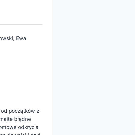
łowski, Ewa
– od początków z
zmaite błędne
ełomowe odkrycia