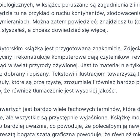
iologicznych, w książce poruszane są zagadnienia z i
Będzie tu na przykład o ruchu kontynentów, zlodowaceni
ymieraniach. Można zatem powiedzieć: znajdziesz tu (cz
słyszałeś, a chcesz dowiedzieć się więcej.
torskim książka jest przygotowana znakomicie. Zdjęci
ryciny i rekonstrukcje komputerowe dają czytelnikowi rew
ąd w świat przyrody ożywionej. Jest to materiał nie tylk
e dobrany i opisany. Tekstowi i ilustracjom towarzyszą t
uły, które są przejrzyste, zrozumiałe i również bardzo
, że również tłumaczenie jest wysokiej jakości.
zawartych jest bardzo wiele fachowych terminów, które 
e, ale wszystkie są przystępnie wyjaśnione. Książkę mo
ub bardziej uważnie, co powoduje, że polecałbym ją naw
resztą bogata szata graficzna powoduje, że również mło