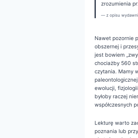
zrozumienia pr
z opisu wydawn
Nawet pozornie pr
obszernej i przes
jest bowiem „zwy
chociażby 560 st
czytania. Mamy w
paleontologicznej
ewolucji, fizjolog
byłoby raczej ni
współczesnych po
Lekturę warto z
poznania lub prz