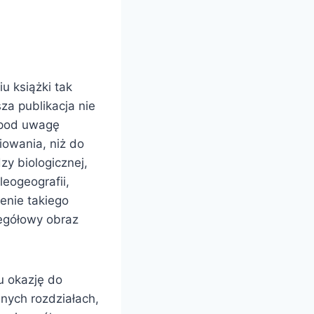
u książki tak
sza publikacja nie
 pod uwagę
iowania, niż do
y biologicznej,
leogeografii,
zenie takiego
zegółowy obraz
 okazję do
nych rozdziałach,