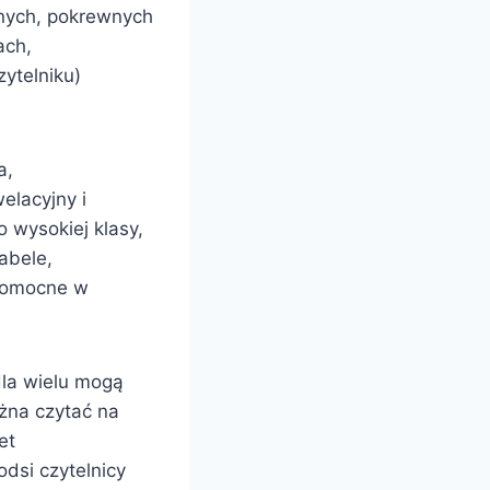
nnych, pokrewnych
ach,
ytelniku)
a,
elacyjny i
o wysokiej klasy,
abele,
 pomocne w
dla wielu mogą
żna czytać na
et
dsi czytelnicy