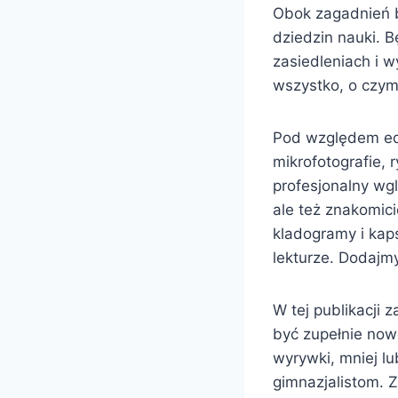
Obok zagadnień b
dziedzin nauki. 
zasiedleniach i w
wszystko, o czym 
Pod względem edy
mikrofotografie, 
profesjonalny wgl
ale też znakomici
kladogramy i kaps
lekturze. Dodajmy
W tej publikacji 
być zupełnie now
wyrywki, mniej l
gimnazjalistom. Z