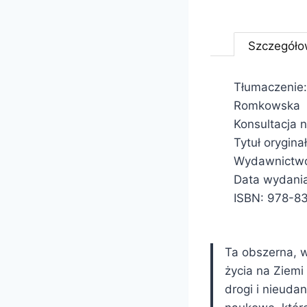
Szczegóło
Tłumaczenie:
Romkowska
Konsultacja 
Tytuł orygina
Wydawnictwo
Data wydania
ISBN: 978-8
Ta obszerna, w
życia na Ziemi
drogi i nieuda