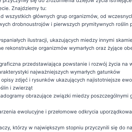
 przyczyniły się do zrozumienia dziejów życia istniejące
ecie. Znajdziemy tu:
ląd wszystkich głównych grup organizmów, od wczesnyc
ych drobnoustrojów i pierwszych prymitywnych roślin 
spaniałych ilustracji, ukazujących miedzy innymi skamie
rne rekonstrukcje organizmów wymarłych oraz żyjące obec
ygraficzna przedstawiająca powstanie i rozwój życia na 
arakterystyki najważniejszych wymarłych gatunków
opisy zdjęć i rysunków ukazujących najistotniejsze ewo
lin i zwierząt
 kladogramy obrazujące związki miedzy poszczególnymi 
arzenia ewolucyjne i przełomowe odkrycia uporządkowa
aczy, którzy w największym stopniu przyczynili się do 