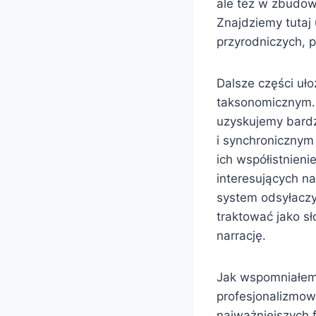
ale też w zbudow
Znajdziemy tutaj 
przyrodniczych, p
Dalsze części uł
taksonomicznym. 
uzyskujemy bardz
i synchronicznym
ich współistnien
interesujących na
system odsyłacz
traktować jako sł
narrację.
Jak wspomniałem 
profesjonalizmow
najważniejszych f