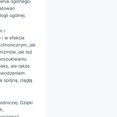
enia ogólnego.
datowań
gii ogólnej.
m i
 i w efekcie
chronicznym, jak
nizmów, jak też
 poszukiwaniu
eks, ale także
powodzeniem
a spójną, ciągłą
odniczej. Dzięki
h,
 osiągnąć.