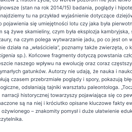
nowsze (stan na rok 2014/15) badania, poglądy i hipot
Znajdziemy tu na przykład wyjaśnienie dotyczące dziejó
o pojawienia się umiejętności lotu czy jaka była pierwotn
 są żywe skamieliny, czym była eksplozja kambryjska, 
zaury, na czym polega wytwarzanie jadu, po co jest on 
e działa na „właściciela”, poznamy także zwierzęta, o kt
cigenia
sp.). Końcowe fragmenty dotyczą powstania cz
szcie naszego wpływu na ewolucję oraz coraz częstsz
ymarłych gatunków. Autorzy nie udają, że nauka i nauk
ołują czasem przebrzmiałe poglądy i spory, pokazują bł
logiczne, odsłaniają tajniki warsztatu paleontologa. „Toc
narracji historycznej towarzyszy pojawiająca się co pe
aczone są na niej i króciutko opisane kluczowe fakty e
 ożywionego – znakomity pomysł i duże ułatwienie edu
zytelnika.