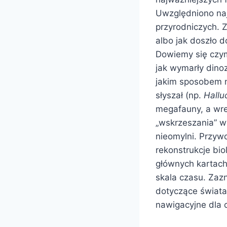
Uwzględniono naj
przyrodniczych. 
albo jak doszło d
Dowiemy się czym
jak wymarły dino
jakim sposobem ni
słyszał (np.
Hallu
megafauny, a wre
„wskrzeszania” w
nieomylni. Przyw
rekonstrukcje bio
głównych kartach 
skala czasu. Zazn
dotyczące świata
nawigacyjne dla c