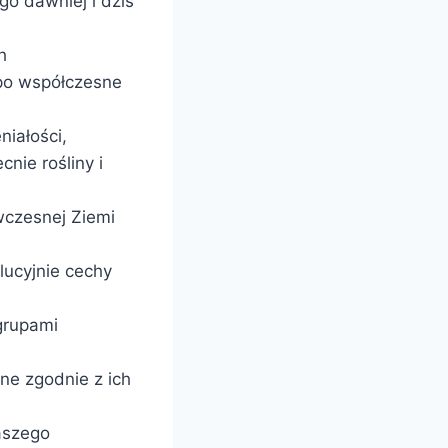
go dawniej i dziś
h
po współczesne
niałości,
nie rośliny i
wczesnej Ziemi
lucyjnie cechy
grupami
ne zgodnie z ich
naszego