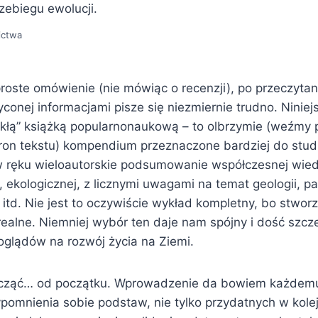
zebiegu ewolucji.
ictwa
oste omówienie (nie mówiąc o recenzji), po przeczytani
yconej informacjami pisze się niezmiernie trudno. Niniej
kłą” książką popularnonaukową – to olbrzymie (weźmy
ron tekstu) kompendium przeznaczone bardziej do stud
 ręku wieloautorskie podsumowanie współczesnej wiedz
, ekologicznej, z licznymi uwagami na temat geologii, pa
ii itd. Nie jest to oczywiście wykład kompletny, bo stwor
erealne. Niemniej wybór ten daje nam spójny i dość szc
glądów na rozwój życia na Ziemi.
acząć… od początku. Wprowadzenie da bowiem każdemu
ypomnienia sobie podstaw, nie tylko przydatnych w kolej