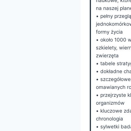
naukowe, które
na naszej plan
• pełny przeg
jednokomórkow
formy życia
• około 1000 w
szkielety, wie
zwierzęta
• tabele strat
• dokładne ch
• szczegółowe 
omawianych roś
• przejrzyste
organizmów
• kluczowe zd
chronologia
• sylwetki bad