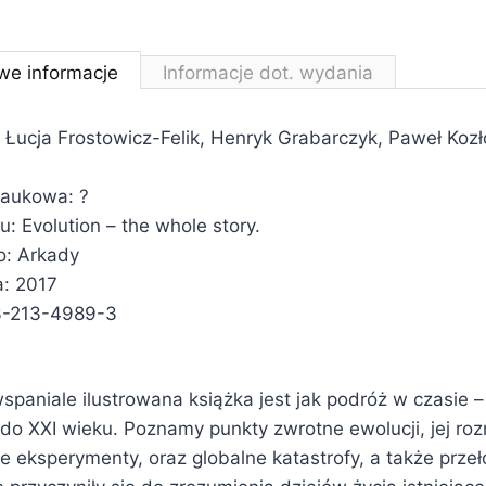
we informacje
Informacje dot. wydania
 Łucja Frostowicz-Felik, Henryk Grabarczyk, Paweł Koz
naukowa: ?
łu: Evolution – the whole story.
: Arkady
: 2017
3-213-4989-3
spaniale ilustrowana książka jest jak podróż w czasie 
 do XXI wieku. Poznamy punkty zwrotne ewolucji, jej ro
ne eksperymenty, oraz globalne katastrofy, a także prz