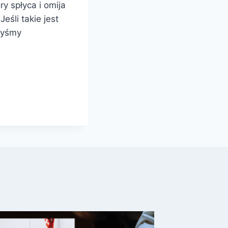
y spłyca i omija
eśli takie jest
 byśmy