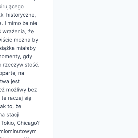
pirującego
ki historyczne,
e. I mimo że nie
 wrażenia, że
wiście można by
siążka miałaby
 momenty, gdy
a rzeczywistość.
opartej na
twa jest
ież możliwy bez
te raczej się
ak to, że
a stacji
 Tokio, Chicago?
ośmiominutowym