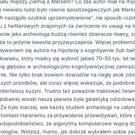
ału między Ziemią a Marsem? Co zaś autor miał na myś
 niewielu ludzi było równie spostrzegawczych jak Marks
ch nastąpiło szybkie uprzemysłowienie”, nie sposób rozs
u z twitterowych znajomych za zwrócenie mi uwagi na t
ciw jako archeologa budzą również zbieracze-łowcy, 
oże to jedynie kwestia przyzwyczajenia. Więcej probl
ływaniem się autora na hipotezę o kognitywnie (lub beh
wieku, który miałby się wyłonić jakieś 70-50 tys. lat 
się głęboko w archeologiczno-kognitywistycznej zamraża
żnie. Nie tylko brak bowiem dowodów na nagły skok zdo
ych przodków, ale coraz więcej wskazuje, że podobne t
ndertalscy kuzyni. Trudno też poważnie traktować twier
lobalnej wioski nasza planeta była galaktyką odizolowa
. Że było inaczej, wie każdy student archeologii na całym
atomiast Harariemu za przywołanie przewidywań, które m
awdopodobieństwo, że algorytmy komputerowe wyprą do
eologów. Widzisz, mamo, jak dobrze wybrałem sobie za