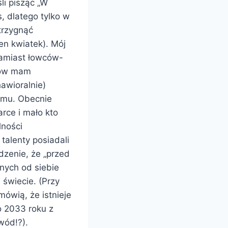
li pisząc „W
, dlatego tylko w
trzygnąć
en kwiatek). Mój
zamiast łowców-
emów mam
awioralnie)
temu. Obecnie
rce i mało kto
lności
alenty posiadali
dzenie, że „przed
nych od siebie
 świecie. (Przy
ówią, że istnieje
 2033 roku z
wód!?).