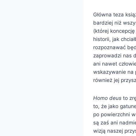
Główna teza książ
bardziej niż wszy
(której koncepcję
historii, jak chci
rozpoznawać będą
zaprowadzi nas do
ani nawet człowie
wskazywanie na po
również jej przysz
Homo deus
to zr
to, że jako gatu
po powierzchni w
są zaś ani nadmie
wizją naszej przy