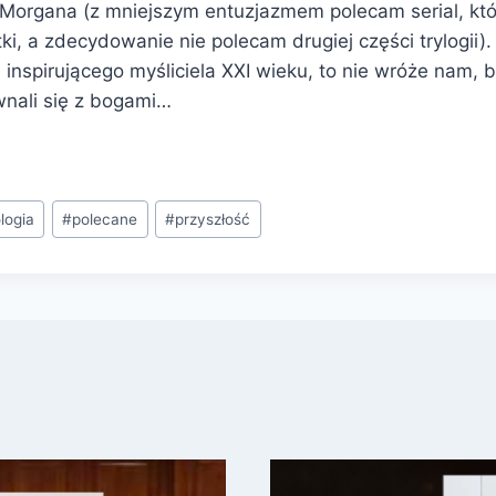
Morgana (z mniejszym entuzjazmem polecam serial, któr
i, a zdecydowanie nie polecam drugiej części trylogii). J
j inspirującego myśliciela XXI wieku, to nie wróże nam,
wnali się z bogami…
logia
#
polecane
#
przyszłość