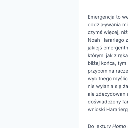
Emergencja to w
oddziaływania mi
czymś więcej, niż
Noah Harariego z
jakiejś emergentn
którymi jak z rę
bliżej końca, tym
przypomina raczej
wybitnego myślic
nie wyłania się 
ale zdecydowanie
doświadczony fan
wnioski Hararierg
Do lektury
Homo 