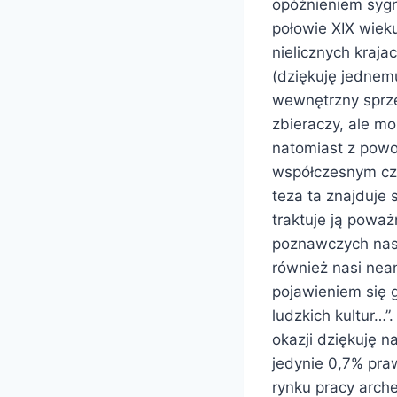
opóźnieniem sygn
połowie XIX wieku
nielicznych kraja
(dziękuję jednem
wewnętrzny sprze
zbieraczy, ale m
natomiast z powo
współczesnym czło
teza ta znajduje 
traktuje ją powa
poznawczych nasz
również nasi nea
pojawieniem się g
ludzkich kultur…”
okazji dziękuję n
jedynie 0,7% pr
rynku pracy arch