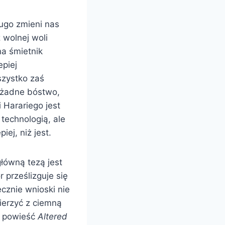
ługo zmieni nas
z wolnej woli
na śmietnik
epiej
szystko zaś
i żadne bóstwo,
 Harariego jest
technologią, ale
iej, niż jest.
łówną tezą jest
 prześlizguje się
cznie wnioski nie
ierzyć z ciemną
ć powieść
Altered