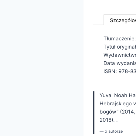
Szczegóło
Tłumaczenie
Tytuł orygina
Wydawnictwo
Data wydania
ISBN: 978-8
Yuval Noah Hara
Hebrajskiego w
bogów” (2014, w
2018). .
o autorze