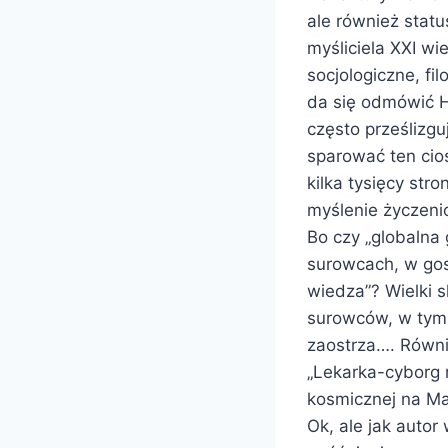
ale również statu
myśliciela XXI wi
socjologiczne, fi
da się odmówić H
często prześlizgu
sparować ten cio
kilka tysięcy st
myślenie życzen
Bo czy „globalna 
surowcach, w gos
wiedza”? Wielki 
surowców, w tym p
zaostrza…. Równi
„Lekarka-cyborg 
kosmicznej na Ma
Ok, ale jak auto