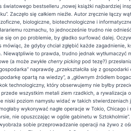
s światowego bestselleru „nowej książki najbardziej ins
eku”. Zaczęło się całkiem nieźle. Autor zręcznie łączy wąt
lozoficzne, biologiczne, biotechnologiczne i informatyczn
arariemu rozmachu, to jednocześnie trudno nie odnieść
je się on po problemie, by gładko surfować dalej. Oczy
s mówiąc, że gdyby chciał zgłębić każde zagadnienie, k
ron. Niewątpliwie to prawda, trudno jednak wytłumaczyć
iowe (a może zwykłe
cherry picking
pod tezę?) przesłani
gospodarka” naprawdę „przekształciła się z gospodarki 
podarkę opartą na wiedzy”, a „głównym źródłem bogac
skok technologiczny, który obserwujemy nie byłby przec
rzede wszystkim metali ziem rzadkich, a rywalizacja o 
e niski poziom namysłu widać w takich stwierdzeniach j
mogłaby wykonywać nagłe operacje w Tokio, Chicago i n
rsie, nie opuszczając w ogóle gabinetu w Sztokholmie”.
r wyobraża sobie przeprowadzanie operacji na żywo z 