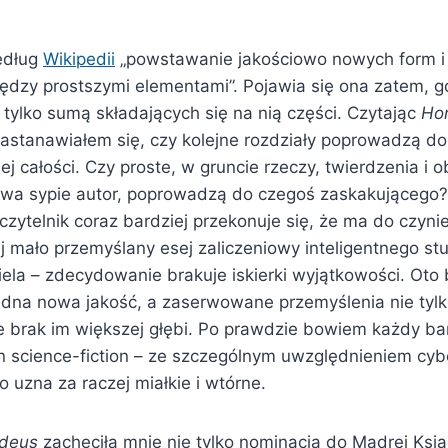
edług
Wikipedii
„powstawanie jakościowo nowych form i
ędzy prostszymi elementami”. Pojawia się ona zatem, gd
 tylko sumą składających się na nią części. Czytając
Ho
astanawiałem się, czy kolejne rozdziały poprowadzą d
ej całości. Czy proste, w gruncie rzeczy, twierdzenia i 
kawa sypie autor, poprowadzą do czegoś zaskakującego?
 czytelnik coraz bardziej przekonuje się, że ma do czyni
 mało przemyślany esej zaliczeniowy inteligentnego stu
iela – zdecydowanie brakuje iskierki wyjątkowości. Ot
żadna nowa jakość, a zaserwowane przemyślenia nie tylk
 brak im większej głębi. Po prawdzie bowiem każdy bar
 science-fiction – ze szczególnym uwzględnieniem cyb
o uzna za raczej miałkie i wtórne.
deus
zachęciła mnie nie tylko nominacja do Mądrej Ksią