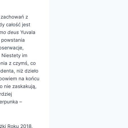
 zachowań z
y całość jest
mo deus
Yuvala
o powstania
obserwacje,
 Niestety im
enia z czymś, co
denta, niż dzieło
o bowiem na końcu
o nie zaskakują,
dziej
erpunka –
żki Roku 2018,