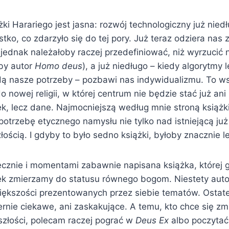
ki Harariego jest jasna: rozwój technologiczny już nied
stko, co zdarzyło się do tej pory. Już teraz odziera nas 
 jednak należałoby raczej przedefiniować, niż wyrzucić 
ałby autor
Homo deus
), a już niedługo – kiedy algorytmy l
 nasze potrzeby – pozbawi nas indywidualizmu. To w
 nowej religii, w której centrum nie będzie stać już an
k, lecz dane. Najmocniejszą według mnie stroną książki
trzebę etycznego namysłu nie tylko nad istniejącą już 
łością. I gdyby to było sedno książki, byłoby znacznie lep
ęcznie i momentami zabawnie napisana książka, której g
nek zmierzamy do statusu równego bogom. Niestety autor
iększości prezentowanych przez siebie tematów. Ostate
rnie ciekawe, ani zaskakujące. A temu, kto chce się zm
szłości, polecam raczej pograć w
Deus Ex
albo poczyta