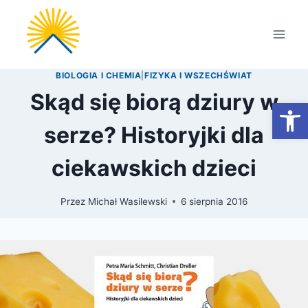
Przejdź
do
treści
BIOLOGIA I CHEMIA
|
FIZYKA I WSZECHŚWIAT
Skąd się biorą dziury w
Otwórz
serze? Historyjki dla
ciekawskich dzieci
Przez
Michał Wasilewski
6 sierpnia 2016