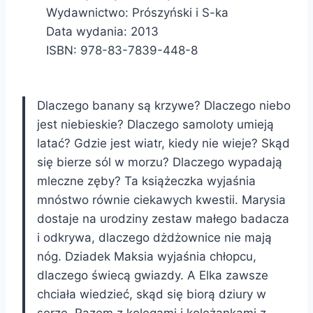
Wydawnictwo: Prószyński i S-ka
Data wydania: 2013
ISBN: 978-83-7839-448-8
Dlaczego banany są krzywe? Dlaczego niebo
jest niebieskie? Dlaczego samoloty umieją
latać? Gdzie jest wiatr, kiedy nie wieje? Skąd
się bierze sól w morzu? Dlaczego wypadają
mleczne zęby? Ta książeczka wyjaśnia
mnóstwo równie ciekawych kwestii. Marysia
dostaje na urodziny zestaw małego badacza
i odkrywa, dlaczego dżdżownice nie mają
nóg. Dziadek Maksia wyjaśnia chłopcu,
dlaczego świecą gwiazdy. A Elka zawsze
chciała wiedzieć, skąd się biorą dziury w
serze. Razem z kolegami i koleżankami z