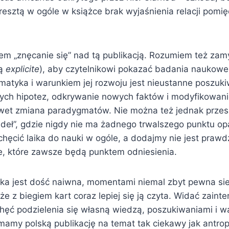
Zresztą w ogóle w książce brak wyjaśnienia relacji pomi
em „znęcanie się” nad tą publikacją. Rozumiem też zamy
tą
explicite
), aby czytelnikowi pokazać badania naukowe 
matyka i warunkiem jej rozwoju jest nieustanne poszuk
cych hipotez, odkrywanie nowych faktów i modyfikowanie
et zmiana paradygmatów. Nie można też jednak przes
deł”, gdzie nigdy nie ma żadnego trwalszego punktu opa
hęcić laika do nauki w ogóle, a dodajmy nie jest praw
e, które zawsze będą punktem odniesienia.
a jest dość naiwna, momentami niemal zbyt pewna sie
że z biegiem kart coraz lepiej się ją czyta. Widać zaint
hęć podzielenia się własną wiedzą, poszukiwaniami i w
 mamy polską publikację na temat tak ciekawy jak antro