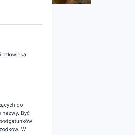
i człowieka
żących do
u nazwy. Być
i podgatunków
rzodków. W