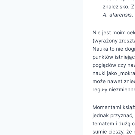
znalezisko. 
A. afarensis
.
Nie jest moim cel
(wyrażony zresz
Nauka to nie dog
punktów istnieją
poglądów czy naw
nauki jako „mokra
może nawet zniec
reguły niezmienn
Momentami książk
jednak przyznać, 
tematem i dużą c
sumie cieszy, że