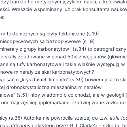
dzy bardzo hermetycznym językiem nauki, a kolokwialn
eści. Wreszcie wspominany już brak konsultanta nauko
e:
rm tektonicznych są płyty tektoniczne (s.19)
r nieodpływowych są bezodpływowe (s.19)
inerały z grupy karbonatytów” (s.34) to petrograficzn
to skały zbudowane w ponad 50% z węglanów (głównie 
nane są tufy karbonatytowe i takie właśnie występują w
nowe minerały ze skał karbonatytowych?
pisać o „kryształach limonitu” (s.39) bowiem jest to skr
żej drobnokrystaliczna mieszanina minerałów
alowe” (s.51) niby wiadomo o co chodzi, ale w geologii (
one najczęściej ripplemarkami, rzadziej zmarszczkami 
icy (s.35) Autorka nie powróciła szerzej do tzw.
little fo
cus africanus
odkrytego przez R.J. Clarke’a – szkoda, b