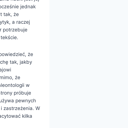
nocześnie jednak
 tak, że
ytyk, a raczej
r potrzebuje
tekście.
powiedzieć, że
ochę tak, jakby
ajowi
mimo, że
leontologii w
strony próbuje
o używa pewnych
 i zastrzeżenia. W
acytować kilka