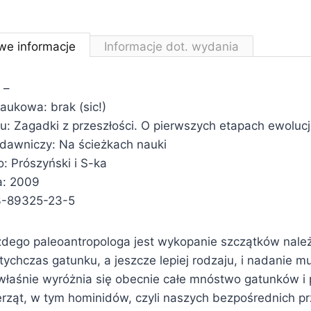
we informacje
Informacje dot. wydania
 –
aukowa: brak (sic!)
łu: Zagadki z przeszłości. O pierwszych etapach ewolucj
ydawniczy: Na ścieżkach nauki
 Prószyński i S-ka
a: 2009
3-89325-23-5
dego paleoantropologa jest wykopanie szczątków nale
ychczas gatunku, a jeszcze lepiej rodzaju, i nadanie m
właśnie wyróżnia się obecnie całe mnóstwo gatunków 
erząt, w tym hominidów, czyli naszych bezpośrednich p