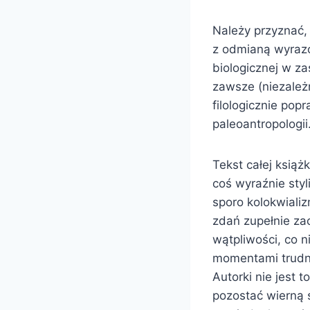
Należy przyznać, 
z odmianą wyrazó
biologicznej w za
zawsze (niezależn
filologicznie pop
paleoantropologii
Tekst całej książ
coś wyraźnie sty
sporo kolokwiali
zdań zupełnie za
wątpliwości, co 
momentami trudno
Autorki nie jest 
pozostać wierną 