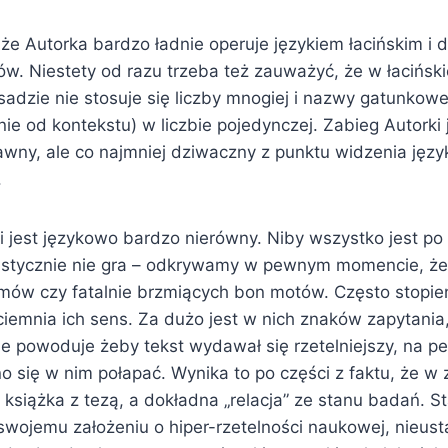
że Autorka bardzo ładnie operuje językiem łacińskim i 
w. Niestety od razu trzeba też zauważyć, że w łaciński
sadzie nie stosuje się liczby mnogiej i nazwy gatunkowe
ie od kontekstu) w liczbie pojedynczej. Zabieg Autorki
rawny, ale co najmniej dziwaczny z punktu widzenia języ
.
ki jest językowo bardzo nierówny. Niby wszystko jest po
listycznie nie gra – odkrywamy w pewnym momencie, że
zmów czy fatalnie brzmiących bon motów. Często stopień
ciemnia ich sens. Za dużo jest w nich znaków zapytania
nie powoduje żeby tekst wydawał się rzetelniejszy, na 
 się w nim połapać. Wynika to po części z faktu, że w 
to książka z tezą, a dokładna „relacja” ze stanu badań. S
swojemu założeniu o hiper-rzetelności naukowej, nieust