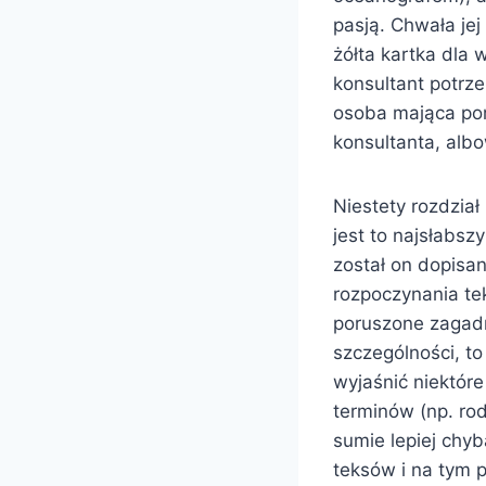
pasją. Chwała je
żółta kartka dla 
konsultant potrze
osoba mająca pom
konsultanta, alb
Niestety rozdział
jest to najsłabsz
został on dopisan
rozpoczynania t
poruszone zagadni
szczególności, to
wyjaśnić niektór
terminów (np. rod
sumie lepiej chy
teksów i na tym 