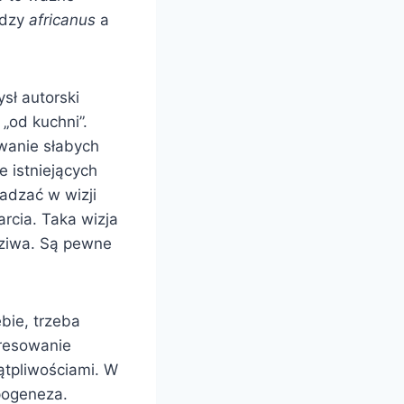
ędzy
africanus
a
sł autorski
„od kuchni”.
iwanie słabych
 istniejących
adzać w wizji
rcia. Taka wizja
dziwa. Są pewne
bie, trzeba
eresowanie
ątpliwościami. W
pogeneza.