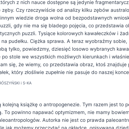
tórych z nich nauce dostępne są jedynie fragmentarycz
 zęby. Czy rzeczywiście od analizy kilku zębów australop
dzinnym wiedzie droga wolna od bezpodstawnych wnios
puzzli, gdy nie ma się bladego pojęcia, co przedstawia o
tycznych puzzli. Tysiące kolorowych kawałeczków i ża
a na pudełku. Ciężka sprawa. A teraz wyobraźmy sobie, 
bą tylko, powiedzmy, dziesięć losowo wybranych kawa
 po stole we wszystkich możliwych kierunkach i właśn
am się, że wiemy, co przedstawia obraz, ktoś znajduje
ek, który złośliwie zupełnie nie pasuje do naszej koncep
ÓSZYŃSKI i S-KA
kolejną książkę o antropogenezie. Tym razem jest to p
lką. To powinno napawać optymizmem, nie mamy bowiem
aleoantropologów. Autorka nie jest co prawda paleoantr
le jak możemy przeczytać na okładce, opisywana dziedzi