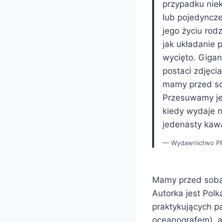
przypadku niek
lub pojedyncze
jego życiu ro
jak układanie 
wycięto. Gigan
postaci zdjęci
mamy przed so
Przesuwamy je
kiedy wydaje n
jedenasty kawał
Wydawnictwo PR
Mamy przed sobą 
Autorka jest Po
praktykujących p
oceanografem), a