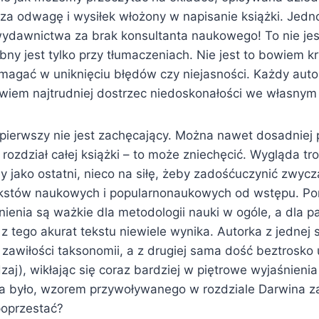
j za odwagę i wysiłek włożony w napisanie książki. Jed
wydawnictwa za brak konsultanta naukowego! To nie jest
bny jest tylko przy tłumaczeniach. Nie jest to bowiem kr
agać w uniknięciu błędów czy niejasności. Każdy auto
owiem najtrudniej dostrzec niedoskonałości we własnym 
 pierwszy nie jest zachęcający. Można nawet dosadniej 
y rozdział całej książki – to może zniechęcić. Wygląda tr
y jako ostatni, nieco na siłę, żeby zadośćuczynić zwycz
ekstów naukowych i popularnonaukowych od wstępu. Po
enia są ważkie dla metodologii nauki w ogóle, a dla pa
 z tego akurat tekstu niewiele wynika. Autorka z jednej 
e zawiłości taksonomii, a z drugiej sama dość beztrosk
zaj), wikłając się coraz bardziej w piętrowe wyjaśnienia
ba było, wzorem przywoływanego w rozdziale Darwina z
poprzestać?