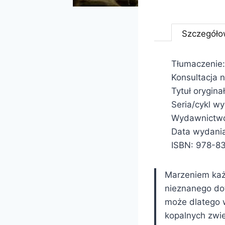
Szczegóło
Tłumaczenie:
Konsultacja n
Tytuł orygina
Seria/cykl w
Wydawnictwo:
Data wydani
ISBN: 978-8
Marzeniem każ
nieznanego dot
może dlatego 
kopalnych zwi