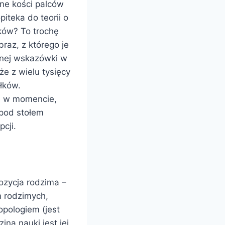
ne kości palców
iteka do teorii o
ków? To trochę
braz, z którego je
dnej wskazówki w
że z wielu tysięcy
łków.
ie w momencie,
 pod stołem
cji.
ozycja rodzima –
 rodzimych,
opologiem (jest
na nauki jest jej