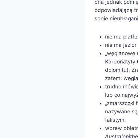
ona jednak pomię
odpowiadającą tr
sobie nieubłagani
nie ma platfo
nie ma jezio
„węglanowe m
Karbonatyty 
dolomitu). Z
zatem: węgla
trudno mówić/
lub co najwy
„zmarszczki f
nazywane są 
falistymi
wbrew obietn
Australopithe