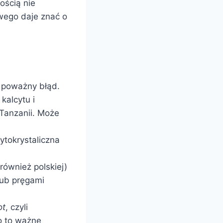
ością nie
wego daje znać o
y poważny błąd.
kalcytu i
 Tanzanii. Może
ytokrystaliczna
również polskiej)
lub pręgami
ot
, czyli
o to ważne