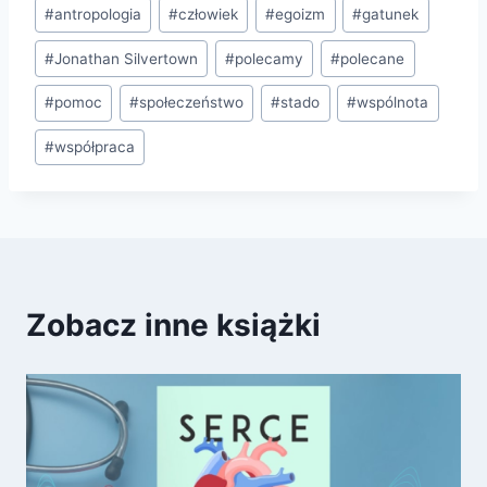
Tagi
#
antropologia
#
człowiek
#
egoizm
#
gatunek
wpisu:
#
Jonathan Silvertown
#
polecamy
#
polecane
#
pomoc
#
społeczeństwo
#
stado
#
wspólnota
#
współpraca
Zobacz inne książki