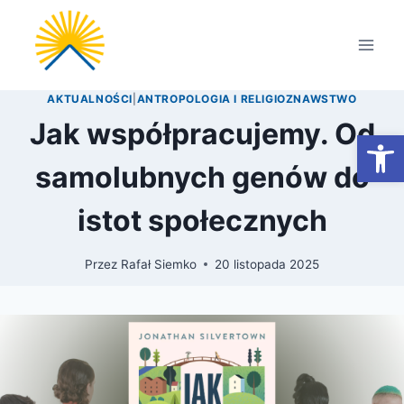
Przejdź
do
treści
AKTUALNOŚCI
|
ANTROPOLOGIA I RELIGIOZNAWSTWO
Jak współpracujemy. Od
Otwórz
samolubnych genów do
istot społecznych
Przez
Rafał Siemko
20 listopada 2025