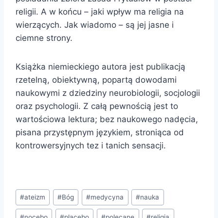
religii. A w końcu – jaki wpływ ma religia na
wierzących. Jak wiadomo – są jej jasne i
ciemne strony.
Książka niemieckiego autora jest publikacją
rzetelną, obiektywną, popartą dowodami
naukowymi z dziedziny neurobiologii, socjologii
oraz psychologii. Z całą pewnością jest to
wartościowa lektura; bez naukowego nadęcia,
pisana przystępnym językiem, stroniąca od
kontrowersyjnych tez i tanich sensacji.
Tagi
#
ateizm
#
Bóg
#
medycyna
#
nauka
wpisu:
#
nocebo
#
placebo
#
polecane
#
religia