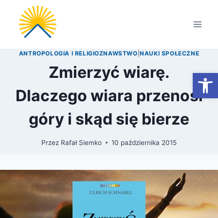
Przejdź
do
treści
ANTROPOLOGIA I RELIGIOZNAWSTWO
|
NAUKI SPOŁECZNE
Zmierzyć wiarę.
Otwórz
Dlaczego wiara przenosi
góry i skąd się bierze
Przez
Rafał Siemko
10 października 2015