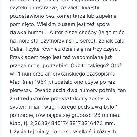
czytelnik dostrzeże, że wiele kwestii
pozostawiono bez komentarza lub zupełnie
pominięto. Wielkim plusem jest też spora
dawka humoru. Autor pisze choćby (lejąc miód
na moje starożytnorzymskie serce), że jak cała
Galia, fizyka również dzieli się na trzy części.
Przykładem tego jest też wspomniane już
przeze mnie „potrzebie”. Cóż to takiego? Otóż
w 11 numerze amerykańskiego czasopisma
Mad
(maj 1954 r.) zostało ono użyte po raz
pierwszy. Dwadzieścia dwa numery później ten
żart redaktorów przekształcony został w
system miar i wag, którego podstawą było 1
potrzebie, równające się grubości 26 numeru
Mad
, tj. 2,2633484517438173216473 mm.
Użycie tej miary do opisu wielkości różnych