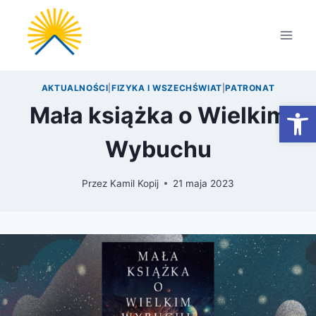
Przejdź
do
treści
AKTUALNOŚCI
|
FIZYKA I WSZECHŚWIAT
|
PATRONAT
Otwórz
Mała książka o Wielkim
Wybuchu
Przez
Kamil Kopij
21 maja 2023