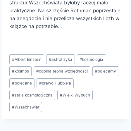
struktur Wszechświata byłoby raczej mało
praktyczne. Na szczęście Rothman poprzestaje
na anegdocie i nie przelicza wszystkich liczb w
książce na potrzebie…
Tagi
#
Albert Einstein
#
astrofizyka
#
kosmologia
wpisu:
#
kosmos
#
ogólna teoria względności
#
polecamy
#
polecane
#
prawo Hubble'a
#
stała kosmologiczna
#
Wielki Wybuch
#
Wszechświat