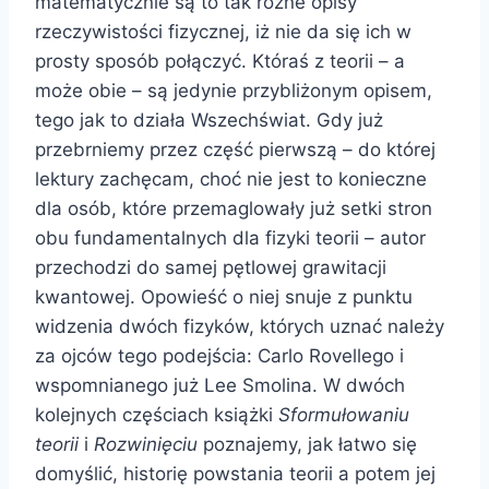
matematycznie są to tak różne opisy
rzeczywistości fizycznej, iż nie da się ich w
prosty sposób połączyć. Któraś z teorii – a
może obie – są jedynie przybliżonym opisem,
tego jak to działa Wszechświat. Gdy już
przebrniemy przez część pierwszą – do której
lektury zachęcam, choć nie jest to konieczne
dla osób, które przemaglowały już setki stron
obu fundamentalnych dla fizyki teorii – autor
przechodzi do samej pętlowej grawitacji
kwantowej. Opowieść o niej snuje z punktu
widzenia dwóch fizyków, których uznać należy
za ojców tego podejścia: Carlo Rovellego i
wspomnianego już Lee Smolina. W dwóch
kolejnych częściach książki
Sformułowaniu
teorii
i
Rozwinięciu
poznajemy, jak łatwo się
domyślić, historię powstania teorii a potem jej