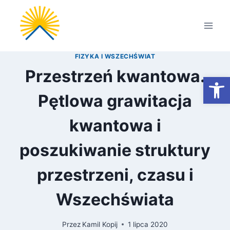
Przejdź
do
treści
FIZYKA I WSZECHŚWIAT
Przestrzeń kwantowa.
Otwórz
Pętlowa grawitacja
kwantowa i
poszukiwanie struktury
przestrzeni, czasu i
Wszechświata
Przez
Kamil Kopij
1 lipca 2020