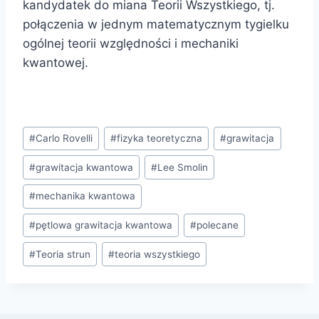
kandydatek do miana Teorii Wszystkiego, tj.
połączenia w jednym matematycznym tygielku
ogólnej teorii względności i mechaniki
kwantowej.
Tagi
#
Carlo Rovelli
#
fizyka teoretyczna
#
grawitacja
wpisu:
#
grawitacja kwantowa
#
Lee Smolin
#
mechanika kwantowa
#
pętlowa grawitacja kwantowa
#
polecane
#
Teoria strun
#
teoria wszystkiego