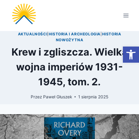
Przejdź
do
treści
AKTUALNOŚCI
|
HISTORIA I ARCHEOLOGIA
|
HISTORIA
NOWOŻYTNA
Otwórz
Krew i zgliszcza. Wielka
wojna imperiów 1931-
1945, tom. 2.
Przez
Paweł Głuszek
1 sierpnia 2025