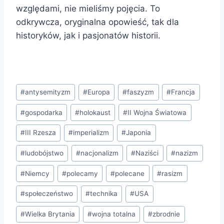
względami, nie mieliśmy pojęcia. To
odkrywcza, oryginalna opowieść, tak dla
historyków, jak i pasjonatów historii.
Tagi
#
antysemityzm
#
Europa
#
faszyzm
#
Francja
wpisu:
#
gospodarka
#
holokaust
#
II Wojna Światowa
#
III Rzesza
#
imperializm
#
Japonia
#
ludobójstwo
#
nacjonalizm
#
Naziści
#
nazizm
#
Niemcy
#
polecamy
#
polecane
#
rasizm
#
społeczeństwo
#
technika
#
USA
#
Wielka Brytania
#
wojna totalna
#
zbrodnie