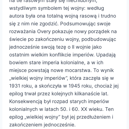
na tle rasowym stały się niechlubnym,
wstydliwym symbolem tej wojny: według
autora była ona totalną wojną rasową i trudno
się z nim nie zgodzić. Podsumowując swoje
rozważania Overy pokazuje nowy porządek na
świecie po zakończeniu wojny, podbudowując
jednocześnie swoją tezę o II wojnie jako
ostatnim wielkim konflikcie imperiów. Upadają
bowiem stare imperia kolonialne, a w ich
miejsce powstają nowe mocarstwa. To wynik
„wielkiej wojny imperiów”, która zaczęła się w
1931 roku, a skończyła w 1945 roku, chociaż jej
epilog trwał przez kolejnych kilkanaście lat.
Konsekwencją był rozpad starych imperiów
kolonialnych w latach 50. i 60. XX wieku. Ten
epilog „wielkiej wojny” był jej przedłużeniem i
zakończeniem jednocześnie.