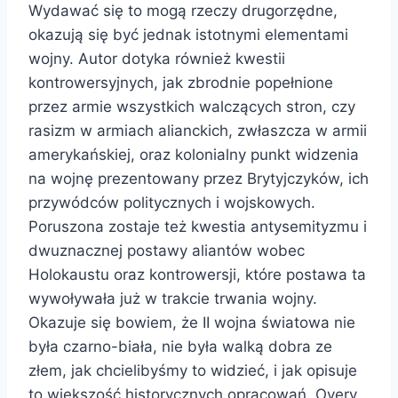
Wydawać się to mogą rzeczy drugorzędne,
okazują się być jednak istotnymi elementami
wojny. Autor dotyka również kwestii
kontrowersyjnych, jak zbrodnie popełnione
przez armie wszystkich walczących stron, czy
rasizm w armiach alianckich, zwłaszcza w armii
amerykańskiej, oraz kolonialny punkt widzenia
na wojnę prezentowany przez Brytyjczyków, ich
przywódców politycznych i wojskowych.
Poruszona zostaje też kwestia antysemityzmu i
dwuznacznej postawy aliantów wobec
Holokaustu oraz kontrowersji, które postawa ta
wywoływała już w trakcie trwania wojny.
Okazuje się bowiem, że II wojna światowa nie
była czarno-biała, nie była walką dobra ze
złem, jak chcielibyśmy to widzieć, i jak opisuje
to większość historycznych opracowań. Overy