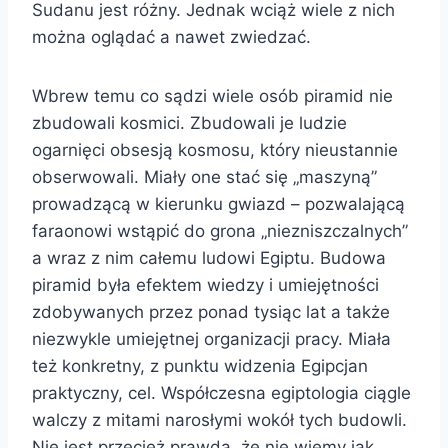
Sudanu jest różny. Jednak wciąż wiele z nich
można oglądać a nawet zwiedzać.
Wbrew temu co sądzi wiele osób piramid nie
zbudowali kosmici. Zbudowali je ludzie
ogarnięci obsesją kosmosu, który nieustannie
obserwowali. Miały one stać się „maszyną”
prowadzącą w kierunku gwiazd – pozwalającą
faraonowi wstąpić do grona „niezniszczalnych”
a wraz z nim całemu ludowi Egiptu. Budowa
piramid była efektem wiedzy i umiejętności
zdobywanych przez ponad tysiąc lat a także
niezwykle umiejętnej organizacji pracy. Miała
też konkretny, z punktu widzenia Egipcjan
praktyczny, cel. Współczesna egiptologia ciągle
walczy z mitami narosłymi wokół tych budowli.
Nie jest przecież prawdą, że nie wiemy jak