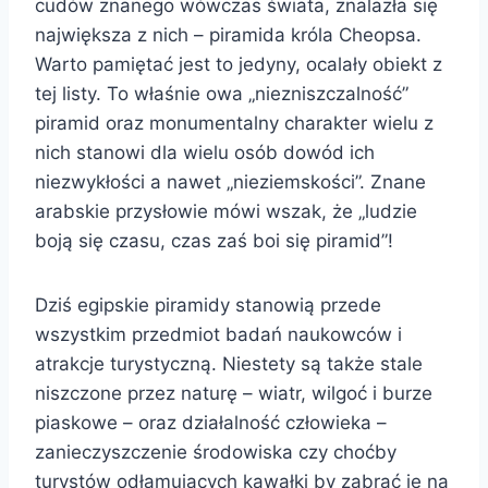
cudów znanego wówczas świata, znalazła się
największa z nich – piramida króla Cheopsa.
Warto pamiętać jest to jedyny, ocalały obiekt z
tej listy. To właśnie owa „niezniszczalność”
piramid oraz monumentalny charakter wielu z
nich stanowi dla wielu osób dowód ich
niezwykłości a nawet „nieziemskości”. Znane
arabskie przysłowie mówi wszak, że „ludzie
boją się czasu, czas zaś boi się piramid”!
Dziś egipskie piramidy stanowią przede
wszystkim przedmiot badań naukowców i
atrakcje turystyczną. Niestety są także stale
niszczone przez naturę – wiatr, wilgoć i burze
piaskowe – oraz działalność człowieka –
zanieczyszczenie środowiska czy choćby
turystów odłamujących kawałki by zabrać je na