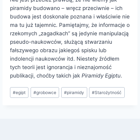
piramidy budowano – wręcz przeciwnie – ich
budowa jest doskonale poznana i właściwie nie
ma tu już tajemnic. Pamiętajmy, że informacje o
rzekomych „zagadkach” są jedynie manipulacją
pseudo-naukowców, służącą stwarzaniu
fałszywego obrazu jakiegoś spisku lub
indolencji naukowców itd. Niestety źródłem
tych teorii jest ignorancja i nieznajomość
publikacji, choćby takich jak
Piramidy Egiptu
.
Tagi
#
egipt
#
grobowce
#
piramidy
#
Starożytność
wpisu: