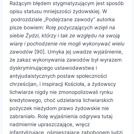
Rażącym błędem stygmatyzującym jest sposób
opisu statusu mniejszości żydowskiej. W
podrozdziale „Podejrzane zawody” autorka
pisze bowiem:
Rolę pożyczających wzięli na
siebie Żydzi, którzy i tak ze względu na swoją
wiarę i pochodzenie nie mogli wykonywać wielu
zawodów
[90]. Umyka jej uwadze wyjaśnienie,
że zakaz wykonywania zawodów był wyrazem
dyskryminującego ustawodawstwa i
antyjudaistycznych postaw społeczności
chrześcijan, i inspiracji Kościoła, a żydowscy
lichwiarze nigdy nie zmonopolizowali rynku
kredytowego, choć udzielania lichwiarskich
pożyczek nieżydom prawo żydowskie nie
zabraniało. Rolę wyjaśnienia odgrywa tutaj
nadmiernie upraszczające, wręcz
infantylizujące, ośmieszające zabobonem ludzi