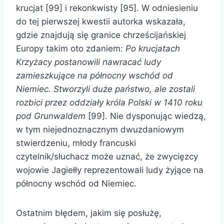
krucjat [99] i rekonkwisty [95]. W odniesieniu
do tej pierwszej kwestii autorka wskazała,
gdzie znajdują się granice chrześcijańskiej
Europy takim oto zdaniem:
Po krucjatach
Krzyżacy postanowili nawracać ludy
zamieszkujące na północny wschód od
Niemiec. Stworzyli duże państwo, ale zostali
rozbici przez oddziały króla Polski w 1410 roku
pod Grunwaldem
[99]. Nie dysponując wiedzą,
w tym niejednoznacznym dwuzdaniowym
stwierdzeniu, młody francuski
czytelnik/słuchacz może uznać, że zwycięzcy
wojowie Jagiełły reprezentowali ludy żyjące na
północny wschód od Niemiec.
Ostatnim błędem, jakim się posłużę,