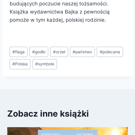
budujących poczucie naszej tożsamości.
Książka wydawnictwa Bajka z pewnością
pomoże w tym każdej, polskiej rodzinie.
Tagi
#
flaga
#
godło
#
orzeł
#
państwo
#
polecane
wpisu:
#
Polska
#
symbole
Zobacz inne książki