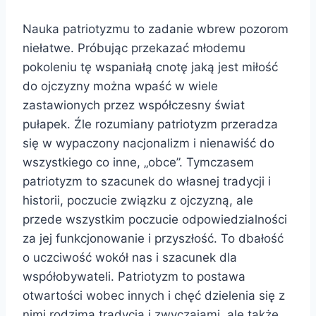
Nauka patriotyzmu to zadanie wbrew pozorom
niełatwe. Próbując przekazać młodemu
pokoleniu tę wspaniałą cnotę jaką jest miłość
do ojczyzny można wpaść w wiele
zastawionych przez współczesny świat
pułapek. Źle rozumiany patriotyzm przeradza
się w wypaczony nacjonalizm i nienawiść do
wszystkiego co inne, „obce”. Tymczasem
patriotyzm to szacunek do własnej tradycji i
historii, poczucie związku z ojczyzną, ale
przede wszystkim poczucie odpowiedzialności
za jej funkcjonowanie i przyszłość. To dbałość
o uczciwość wokół nas i szacunek dla
współobywateli. Patriotyzm to postawa
otwartości wobec innych i chęć dzielenia się z
nimi rodzimą tradycją i zwyczajami, ale także