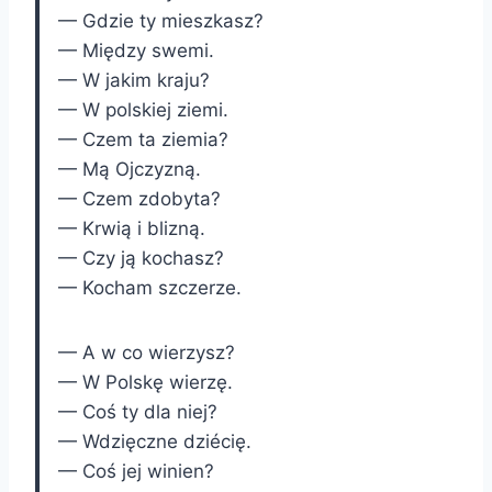
— Gdzie ty mieszkasz?
— Między swemi.
— W jakim kraju?
— W polskiej ziemi.
— Czem ta ziemia?
— Mą Ojczyzną.
— Czem zdobyta?
— Krwią i blizną.
— Czy ją kochasz?
— Kocham szczerze.
— A w co wierzysz?
— W Polskę wierzę.
— Coś ty dla niej?
— Wdzięczne dziécię.
— Coś jej winien?