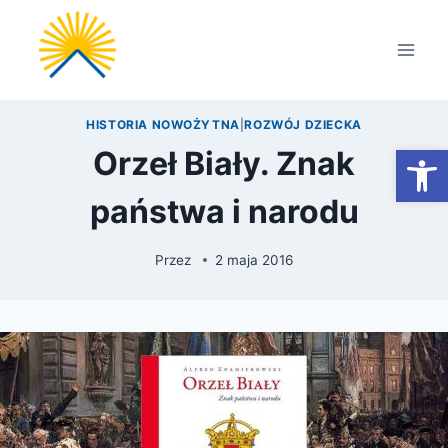
Przejdź
do
treści
HISTORIA NOWOŻYTNA
|
ROZWÓJ DZIECKA
Otwórz
Orzeł Biały. Znak
państwa i narodu
Przez
2 maja 2016