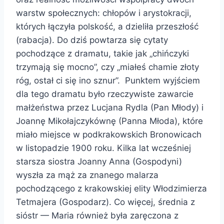
warstw społecznych: chłopów i arystokracji,
których łączyła polskość, a dzieliła przeszłość
(rabacja). Do dziś powtarza się cytaty
pochodzące z dramatu, takie jak „chińczyki
trzymają się mocno”, czy „miałeś chamie złoty
róg, ostał ci się ino sznur”. Punktem wyjściem
dla tego dramatu było rzeczywiste zawarcie
małżeństwa przez Lucjana Rydla (Pan Młody) i
Joannę Mikołajczykównę (Panna Młoda), które
miało miejsce w podkrakowskich Bronowicach
w listopadzie 1900 roku. Kilka lat wcześniej
starsza siostra Joanny Anna (Gospodyni)
wyszła za mąż za znanego malarza
pochodzącego z krakowskiej elity Włodzimierza
Tetmajera (Gospodarz). Co więcej, średnia z
sióstr — Maria również była zaręczona z