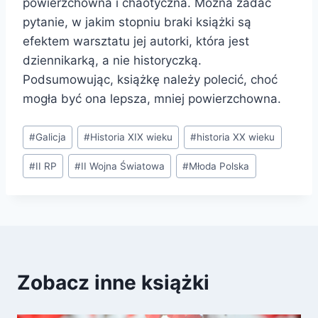
powierzchowna i chaotyczna. Można zadać
pytanie, w jakim stopniu braki książki są
efektem warsztatu jej autorki, która jest
dziennikarką, a nie historyczką.
Podsumowując, książkę należy polecić, choć
mogła być ona lepsza, mniej powierzchowna.
Tagi
#
Galicja
#
Historia XIX wieku
#
historia XX wieku
wpisu:
#
II RP
#
II Wojna Światowa
#
Młoda Polska
Zobacz inne książki