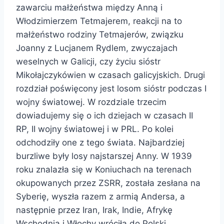
zawarciu małżeństwa między Anną i
Włodzimierzem Tetmajerem, reakcji na to
małżeństwo rodziny Tetmajerów, związku
Joanny z Lucjanem Rydlem, zwyczajach
weselnych w Galicji, czy życiu sióstr
Mikołajczykówien w czasach galicyjskich. Drugi
rozdział poświęcony jest losom sióstr podczas I
wojny światowej. W rozdziale trzecim
dowiadujemy się o ich dziejach w czasach II
RP, II wojny światowej i w PRL. Po kolei
odchodziły one z tego świata. Najbardziej
burzliwe były losy najstarszej Anny. W 1939
roku znalazła się w Koniuchach na terenach
okupowanych przez ZSRR, została zesłana na
Syberię, wyszła razem z armią Andersa, a
następnie przez Iran, Irak, Indie, Afrykę
Wschodnią i Włochy wróciła do Polski.