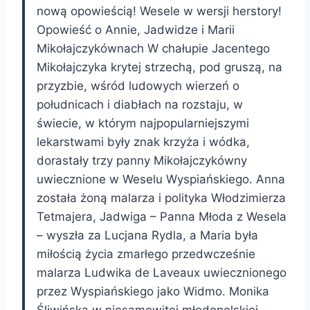
nową opowieścią! Wesele w wersji herstory!
Opowieść o Annie, Jadwidze i Marii
Mikołajczykównach W chałupie Jacentego
Mikołajczyka krytej strzechą, pod gruszą, na
przyzbie, wśród ludowych wierzeń o
południcach i diabłach na rozstaju, w
świecie, w którym najpopularniejszymi
lekarstwami były znak krzyża i wódka,
dorastały trzy panny Mikołajczykówny
uwiecznione w Weselu Wyspiańskiego. Anna
została żoną malarza i polityka Włodzimierza
Tetmajera, Jadwiga – Panna Młoda z Wesela
– wyszła za Lucjana Rydla, a Maria była
miłością życia zmarłego przedwcześnie
malarza Ludwika de Laveaux uwiecznionego
przez Wyspiańskiego jako Widmo. Monika
Śliwińska w niesamowitej młodopolskiej