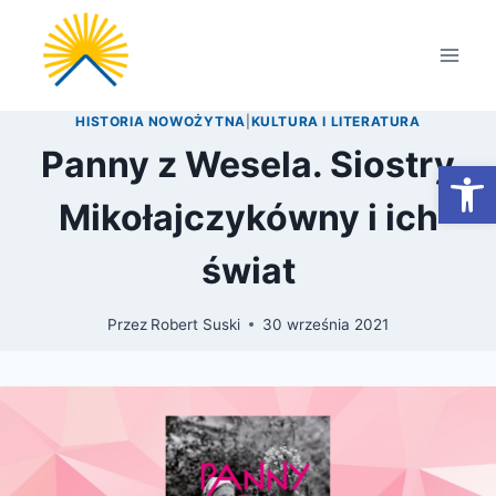
Przejdź
do
treści
HISTORIA NOWOŻYTNA
|
KULTURA I LITERATURA
Panny z Wesela. Siostry
Otwórz
Mikołajczykówny i ich
świat
Przez
Robert Suski
30 września 2021