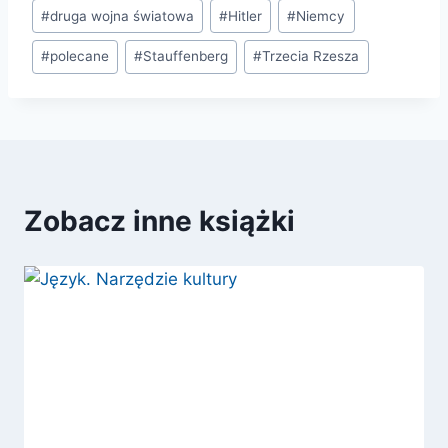
Tagi
#
druga wojna światowa
#
Hitler
#
Niemcy
wpisu:
#
polecane
#
Stauffenberg
#
Trzecia Rzesza
Zobacz inne książki