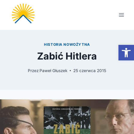
Przejdź
do
treści
Otwórz
HISTORIA NOWOŻYTNA
Zabić Hitlera
Przez
Paweł Głuszek
25 czerwca 2015