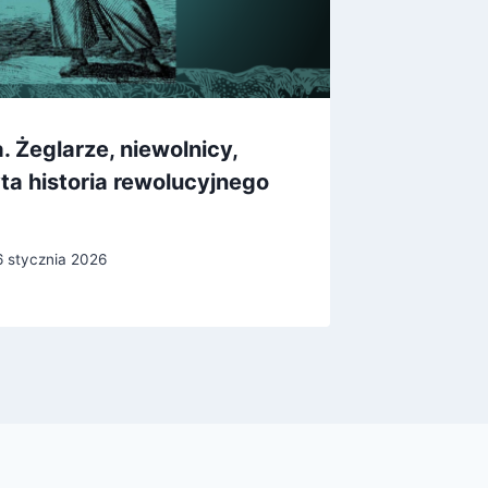
 Żeglarze, niewolnicy,
Einstei
ta historia rewolucyjnego
autobio
Przez
6 stycznia 2026