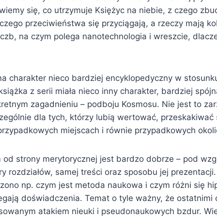
owiemy się, co utrzymuje Księżyc na niebie, z czego zb
zego przeciwieństwa się przyciągają, a rzeczy mają kol
iczb, na czym polega nanotechnologia i wreszcie, dlacz
 charakter nieco bardziej encyklopedyczny w stosunk
siążka z serii miała nieco inny charakter, bardziej spójn
kretnym zagadnieniu – podboju Kosmosu. Nie jest to zar
zególnie dla tych, którzy lubią wertować, przeskakiwać 
przypadkowych miejscach i równie przypadkowych okol
m od strony merytorycznej jest bardzo dobrze – pod w
ury rozdziałów, samej treści oraz sposobu jej prezentacji
ono np. czym jest metoda naukowa i czym różni się hip
egają doświadczenia. Temat o tyle ważny, że ostatnim
sowanym atakiem nieuki i pseudonaukowych bzdur. Wie