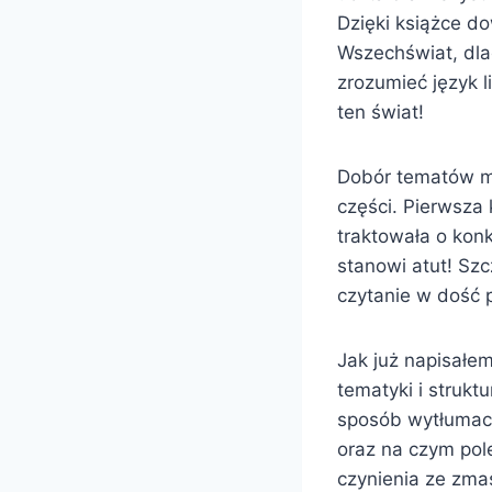
Dzięki książce d
Wszechświat, dlac
zrozumieć język l
ten świat!
Dobór tematów ma
części. Pierwsza k
traktowała o kon
stanowi atut! Szc
czytanie w dość 
Jak już napisałe
tematyki i strukt
sposób wytłumacz
oraz na czym pol
czynienia ze zma