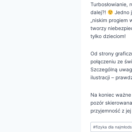
Turbosłowianie, 
dalej?!
Jedno j
„niskim progiem 
tworzy niebezpie
tylko dzieciom!
Od strony graficzn
połączeniu ze świ
Szczególną uwagę 
ilustracji – praw
Na koniec ważne p
pozór skierowana 
przyjemność z jej
Tagi
#
fizyka dla najmłod
wpisu: