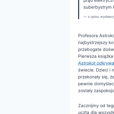
prąd elektrycz
suberbystrym 
z opisu wydawc
Profesora Astroko
najbystrzejszy k
przebogate dośw
Pierwsza książka
Astrokot odkryw
świecie. Dzieci i
przekonały się, 
pewnie domyślacie
zostały zaspokoj
Zacznijmy od teg
uczta dla wszyst