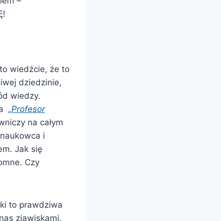
elem –
Ę!
to wiedźcie, że to
iwej dziedzinie,
ód wiedzy.
na
„Profesor
wniczy na całym
o naukowca i
em. Jak się
romne. Czy
ki to prawdziwa
nas zjawiskami.