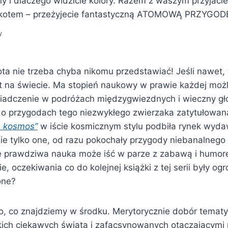
ny i dlaczego widzicie kolory. Razem z waszym przyjaci
kotem – przeżyjecie fantastyczną ATOMOWĄ PRZYGOD
y
ta nie trzeba chyba nikomu przedstawiać! Jeśli nawet, 
ot na świecie. Ma stopień naukowy w prawie każdej możl
iadczenie w podróżach międzygwiezdnych i wieczny gł
 o przygodach tego niezwykłego zwierzaka zatytułowa
a kosmos”
w iście kosmicznym stylu podbiła rynek wyda
 nie tylko one, od razu pokochały przygody niebanalneg
że prawdziwa nauka może iść w parze z zabawą i humor
, oczekiwania co do kolejnej książki z tej serii były og
one?
o, co znajdziemy w środku. Merytorycznie dobór tematy
kich ciekawych świata i zafacsynowanych otaczającymi 