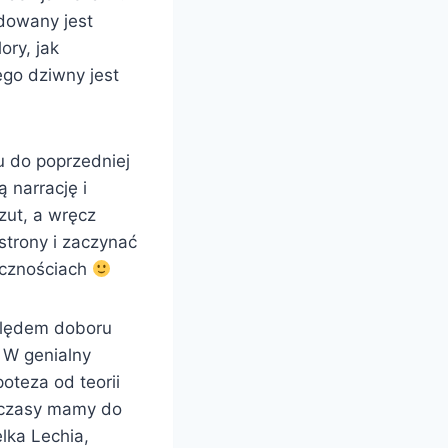
udowany jest
ory, jak
ego dziwny jest
u do poprzedniej
ą narrację i
zut, a wręcz
strony i zaczynać
icznościach
zględem doboru
. W genialny
oteza od teorii
i czasy mamy do
lka Lechia,