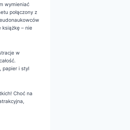
am wymieniać
netu połączony z
 pseudonaukowców
 książkę – nie
stracje w
całość.
papier i styl
tkich! Choć na
atrakcyjna,