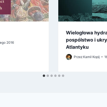
Wielogłowa hydra.
pospólstwo i ukry
tego 2016
Atlantyku
Przez
Kamil Kopij
1