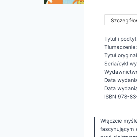
Szczegóło
Tytuł i podty
Tłumaczenie:
Tytuł orygina
Seria/cykl w
Wydawnictwo
Data wydani
Data wydania
ISBN 978-83
Włączcie myśle
fascynującym ś