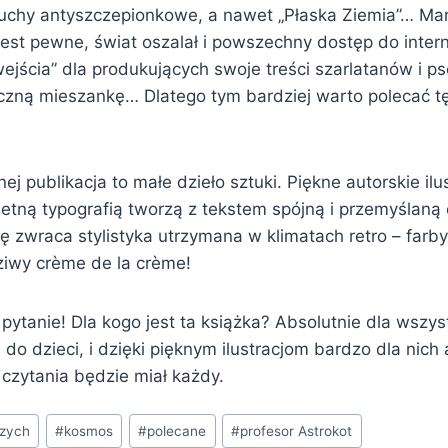
ruchy antyszczepionkowe, a nawet „Płaska Ziemia”… M
est pewne, świat oszalał i powszechny dostęp do inter
wejścia” dla produkujących swoje treści szarlatanów i
czną mieszankę… Dlatego tym bardziej warto polecać tę
ej publikacja to małe dzieło sztuki. Piękne autorskie ilu
etną typografią tworzą z tekstem spójną i przemyślaną 
zwraca stylistyka utrzymana w klimatach retro – farby, 
dziwy crème de la crème!
ytanie! Dla kogo jest ta książka? Absolutnie dla wszys
do dzieci, i dzięki pięknym ilustracjom bardzo dla nich 
 czytania będzie miał każdy.
szych
#
kosmos
#
polecane
#
profesor Astrokot