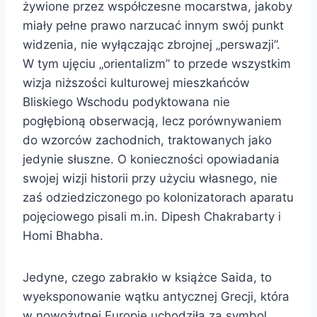
żywione przez współczesne mocarstwa, jakoby
miały pełne prawo narzucać innym swój punkt
widzenia, nie wyłączając zbrojnej „perswazji”.
W tym ujęciu „orientalizm” to przede wszystkim
wizja niższości kulturowej mieszkańców
Bliskiego Wschodu podyktowana nie
pogłębioną obserwacją, lecz porównywaniem
do wzorców zachodnich, traktowanych jako
jedynie słuszne. O konieczności opowiadania
swojej wizji historii przy użyciu własnego, nie
zaś odziedziczonego po kolonizatorach aparatu
pojęciowego pisali m.in. Dipesh Chakrabarty i
Homi Bhabha.
Jedyne, czego zabrakło w książce Saida, to
wyeksponowanie wątku antycznej Grecji, która
w nowożytnej Europie uchodziła za symbol