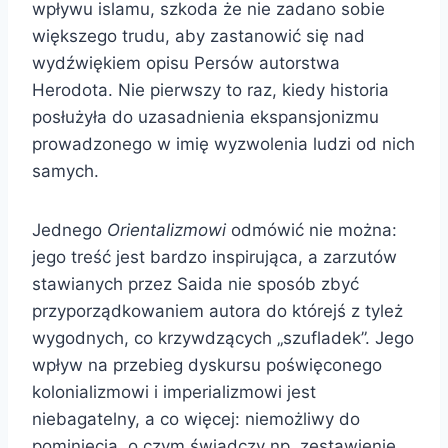
wpływu islamu, szkoda że nie zadano sobie
większego trudu, aby zastanowić się nad
wydźwiękiem opisu Persów autorstwa
Herodota. Nie pierwszy to raz, kiedy historia
posłużyła do uzasadnienia ekspansjonizmu
prowadzonego w imię wyzwolenia ludzi od nich
samych.
Jednego
Orientalizmowi
odmówić nie można:
jego treść jest bardzo inspirująca, a zarzutów
stawianych przez Saida nie sposób zbyć
przyporządkowaniem autora do którejś z tyleż
wygodnych, co krzywdzących „szufladek”. Jego
wpływ na przebieg dyskursu poświęconego
kolonializmowi i imperializmowi jest
niebagatelny, a co więcej: niemożliwy do
pominięcia, o czym świadczy np. zestawienie