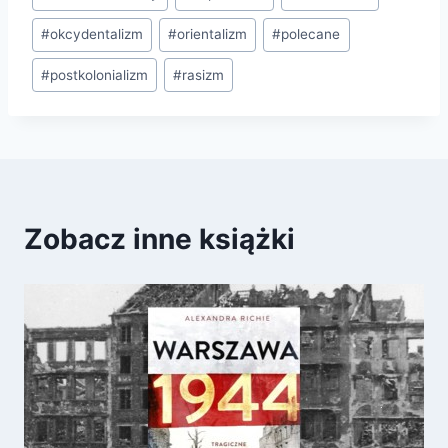
#
okcydentalizm
#
orientalizm
#
polecane
#
postkolonializm
#
rasizm
Zobacz inne książki