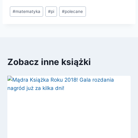
Tagi
#
matematyka
#
pi
#
polecane
wpisu:
Zobacz inne książki