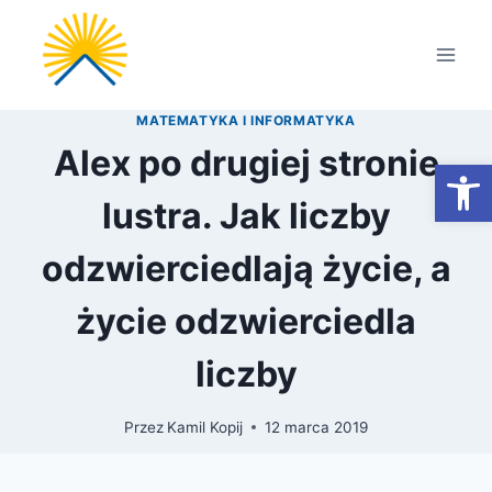
Przejdź
do
treści
MATEMATYKA I INFORMATYKA
Alex po drugiej stronie
Otwórz
lustra. Jak liczby
odzwierciedlają życie, a
życie odzwierciedla
liczby
Przez
Kamil Kopij
12 marca 2019