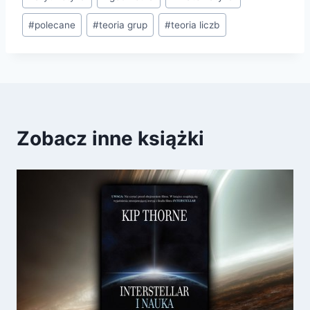
wpisu:
#
polecane
#
teoria grup
#
teoria liczb
Zobacz inne książki