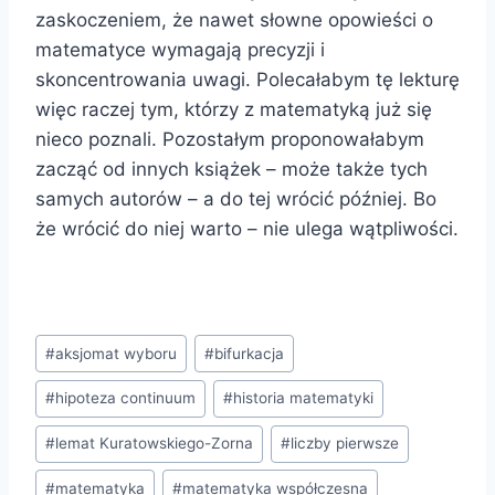
zaskoczeniem, że nawet słowne opowieści o
matematyce wymagają precyzji i
skoncentrowania uwagi. Polecałabym tę lekturę
więc raczej tym, którzy z matematyką już się
nieco poznali. Pozostałym proponowałabym
zacząć od innych książek – może także tych
samych autorów – a do tej wrócić później. Bo
że wrócić do niej warto – nie ulega wątpliwości.
Tagi
#
aksjomat wyboru
#
bifurkacja
wpisu:
#
hipoteza continuum
#
historia matematyki
#
lemat Kuratowskiego-Zorna
#
liczby pierwsze
#
matematyka
#
matematyka współczesna