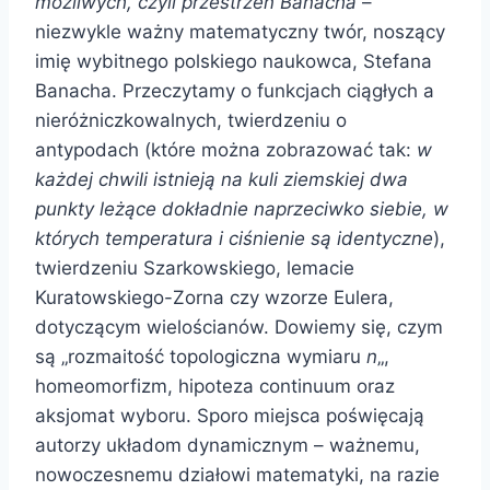
możliwych, czyli przestrzeń Banacha
–
niezwykle ważny matematyczny twór, noszący
imię wybitnego polskiego naukowca, Stefana
Banacha. Przeczytamy o funkcjach ciągłych a
nieróżniczkowalnych, twierdzeniu o
antypodach (które można zobrazować tak:
w
każdej chwili istnieją na kuli ziemskiej dwa
punkty leżące dokładnie naprzeciwko siebie, w
których temperatura i ciśnienie są identyczne
),
twierdzeniu Szarkowskiego, lemacie
Kuratowskiego-Zorna czy wzorze Eulera,
dotyczącym wielościanów. Dowiemy się, czym
są „rozmaitość topologiczna wymiaru
n
„,
homeomorfizm, hipoteza continuum oraz
aksjomat wyboru. Sporo miejsca poświęcają
autorzy układom dynamicznym – ważnemu,
nowoczesnemu działowi matematyki, na razie