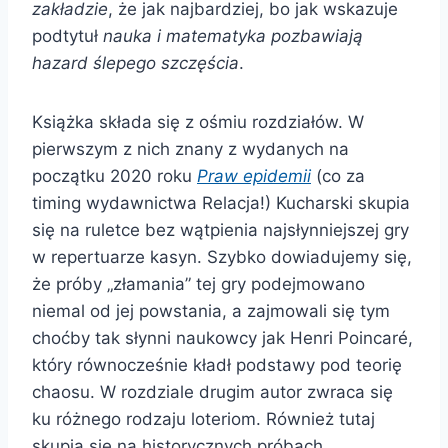
zakładzie
, że jak najbardziej, bo jak wskazuje
podtytuł
nauka i matematyka pozbawiają
hazard ślepego szczęścia
.
Książka składa się z ośmiu rozdziałów. W
pierwszym z nich znany z wydanych na
początku 2020 roku
Praw epidemii
(co za
timing wydawnictwa Relacja!) Kucharski skupia
się na ruletce bez wątpienia najsłynniejszej gry
w repertuarze kasyn. Szybko dowiadujemy się,
że próby „złamania” tej gry podejmowano
niemal od jej powstania, a zajmowali się tym
choćby tak słynni naukowcy jak Henri Poincaré,
który równocześnie kładł podstawy pod teorię
chaosu. W rozdziale drugim autor zwraca się
ku różnego rodzaju loteriom. Również tutaj
skupia się na historycznych próbach