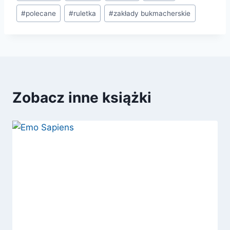
wpisu:
#
polecane
#
ruletka
#
zakłady bukmacherskie
Zobacz inne książki