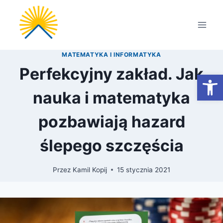
Przejdź
do
treści
MATEMATYKA I INFORMATYKA
Perfekcyjny zakład. Jak
Otwórz
nauka i matematyka
pozbawiają hazard
ślepego szczęścia
Przez
Kamil Kopij
15 stycznia 2021