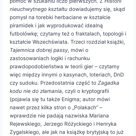
pomóc w szukaniu liczb pierwszych. Z
Historii
nieuchwytnego kształtu
dowiadujemy się, skąd
pomysł na torebki herbaciane w kształcie
piramidek i jak wyprodukować idealną
futbolówkę; czytamy też o fraktalach, topologii i
kształcie Wszechświata. Trzeci rozdział książki,
Tajemnica dobrej passy
, mówi o
zastosowaniach logiki i rachunku
prawdopodobieństwa w teorii gier – czytamy
więc między innymi o kasynach, loteriach, DnD
czy sudoku. Przedostatnia część to
Zagadka
kodu nie do złamania
, czyli o kryptografii
(pojawia się tu także Enigma; autor mówi
nawet przez kilka stron o „Polakach” –
wprawdzie nie padają nazwiska Mariana
Rejewskiego, Jerzego Różyckiego i Henryka
Zygalskiego, ale jak na książkę brytyjską to już