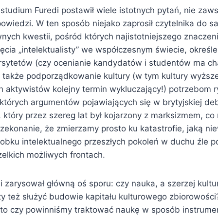
studium Furedi postawił wiele istotnych pytań, nie zaw
powiedzi. W ten sposób niejako zaprosił czytelnika do 
ych kwestii, pośród których najistotniejszego znaczeni
ęcia „intelektualisty” we współczesnym świecie, określe
rsytetów (czy ocenianie kandydatów i studentów ma ch
a także podporządkowanie kultury (w tym kultury wyższe
h aktywistów kolejny termin wykluczający!) potrzebom r
których argumentów pojawiających się w brytyjskiej deb
, który przez szereg lat był kojarzony z marksizmem, co r
zekonanie, że zmierzamy prosto ku katastrofie, jaką ni
robku intelektualnego przeszłych pokoleń w duchu źle 
elkich możliwych frontach.
i zarysował główną oś sporu: czy nauka, a szerzej kult
zy też służyć budowie kapitału kulturowego zbiorowości
, to czy powinniśmy traktować naukę w sposób instrument