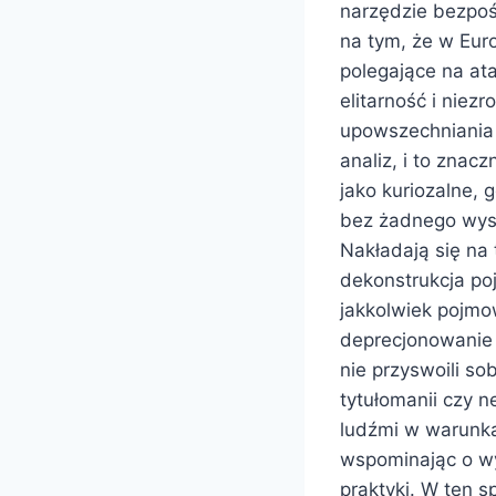
narzędzie bezpoś
na tym, że w Eu
polegające na at
elitarność i nie
upowszechniania 
analiz, i to znac
jako kuriozalne, 
bez żadnego wysi
Nakładają się na
dekonstrukcja po
jakkolwiek pojmo
deprecjonowanie
nie przyswoili s
tytułomanii czy 
ludźmi w warunka
wspominając o wy
praktyki. W ten s