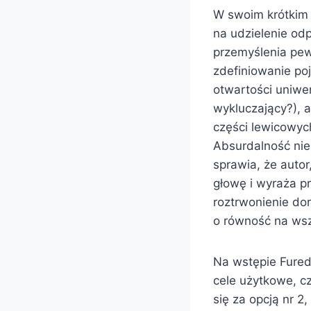
W swoim krótkim 
na udzielenie od
przemyślenia pewn
zdefiniowanie poj
otwartości uniwe
wykluczający?), 
części lewicowyc
Absurdalność nie
sprawia, że autor
głowę i wyraża pr
roztrwonienie do
o równość na wsz
Na wstępie Fured
cele użytkowe, c
się za opcją nr 2