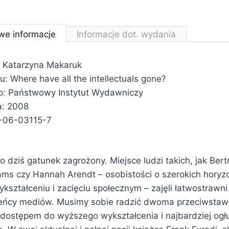
we informacje
Informacje dot. wydania
 Katarzyna Makaruk
łu: Where have all the intellectuals gone?
: Państwowy Instytut Wydawniczy
a: 2008
-06-03115-7
 to dziś gatunek zagrożony. Miejsce ludzi takich, jak Bert
ms czy Hannah Arendt – osobistości o szerokich horyz
ształceniu i zacięciu społecznym – zajęli łatwostrawni g
bieńcy mediów. Musimy sobie radzić dwoma przeciwstaw
ostępem do wyższego wykształcenia i najbardziej ogłu