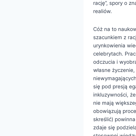
rację”, spory o z
realiów.
Cóż na to naukow
szacunkiem z rac
urynkowienia wied
celebrytach. Pra
odczucia i wyobra
własne życzenie, 
niewymagających 
się pod presją eg
inkluzywności, że
nie mają większe
obowiązują proce
skreślić) powinn
zdaje się podziel
stosownej wiedzy