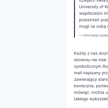
dziejach świata
University of 
współcześni in
przestrzeń pub
mogli ze sobą
informacja wyd
Każdy z nas dozn
istnieniu nie mia
symbolicznym Rubi
mail napisany pr
zawierający stan
konieczne, poniew
mówiąc: można uk
takiego wykształc