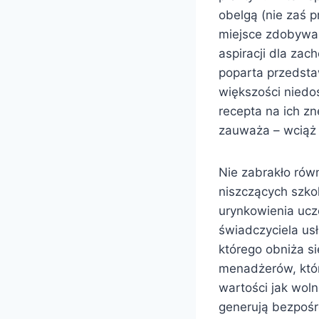
obelgą (nie zaś p
miejsce zdobywan
aspiracji dla zac
poparta przedstaw
większości niedo
recepta na ich zn
zauważa – wciąż 
Nie zabrakło rów
niszczących szko
urynkowienia ucz
świadczyciela usł
którego obniża s
menadżerów, któr
wartości jak wol
generują bezpośr