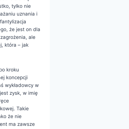
tko, tylko nie
ażaniu uznania i
fantylizacja
go, że jest on dla
zagrożenia, ale
, która – jak
po kroku
ej koncepcji
 zaś wykładowcy w
est zysk, w imię
ręce
kowej. Takie
ako że nie
ient ma zawsze