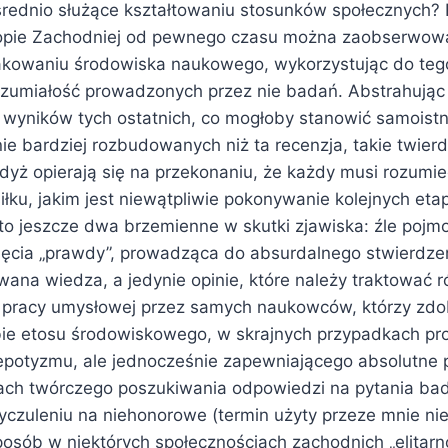
rednio służące kształtowaniu stosunków społecznych?
ropie Zachodniej od pewnego czasu można zaobserwow
akowaniu środowiska naukowego, wykorzystując do tego
zrozumiałość prowadzonych przez nie badań. Abstrahując
wyników tych ostatnich, co mogłoby stanowić samoist
znie bardziej rozbudowanych niż ta recenzja, takie twierd
gdyż opierają się na przekonaniu, że każdy musi rozumie
łku, jakim jest niewątpliwie pokonywanie kolejnych eta
 to jeszcze dwa brzemienne w skutki zjawiska: źle poj
jęcia „prawdy”, prowadząca do absurdalnego stwierdzenia
wana wiedza, a jedynie opinie, które należy traktować
 pracy umysłowej przez samych naukowców, którzy zd
obie etosu środowiskowego, w skrajnych przypadkach 
nepotyzmu, ale jednocześnie zapewniającego absolutne
ch twórczego poszukiwania odpowiedzi na pytania ba
czuleniu na niehonorowe (termin użyty przeze mnie n
posób w niektórych społecznościach zachodnich „elitarno