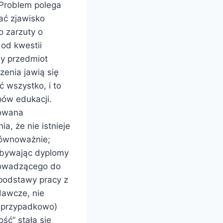
 Problem polega
ać zjawisko
 zarzuty o
 od kwestii
ny przedmiot
zenia jawią się
ć wszystko, i to
pów edukacji.
mowana
, że nie istnieje
 równoważnie;
obywając dyplomy
prowadzącego do
 podstawy pracy z
dawcze, nie
ieprzypadkowo)
ść” stała się