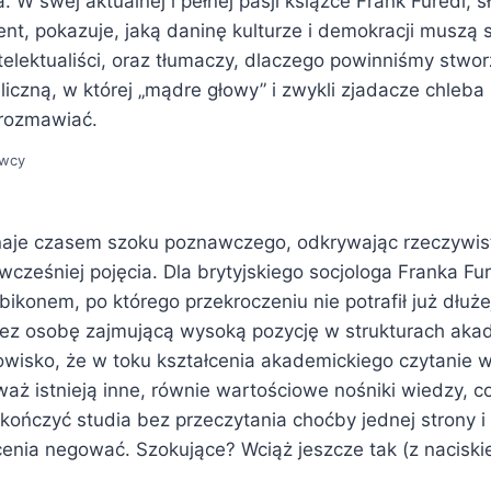
. W swej aktualnej i pełnej pasji książce Frank Furedi, s
Kent, pokazuje, jaką daninę kulturze i demokracji muszą 
telektualiści, oraz tłumaczy, dlaczego powinniśmy stwo
liczną, w której „mądre głowy” i zwykli zjadacze chleb
 rozmawiać.
awcy
aje czasem szoku poznawczego, odkrywając rzeczywisto
ł wcześniej pojęcia. Dla brytyjskiego socjologa Franka Fu
konem, po którego przekroczeniu nie potrafił już dłużej
zez osobę zajmującą wysoką pozycję w strukturach aka
owisko, że w toku kształcenia akademickiego czytanie w
aż istnieją inne, równie wartościowe nośniki wiedzy, co
ończyć studia bez przeczytania choćby jednej strony i 
enia negować. Szokujące? Wciąż jeszcze tak (z naciskie