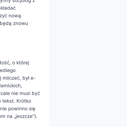
łynny socjolog z
składać
rzyć nową
a będą znowu
ść, o której
rediego
 milczeć, był e-
demickich,
cale nie musi być
 tekst. Krótko
nie powinno się
m na „jeszcze”).