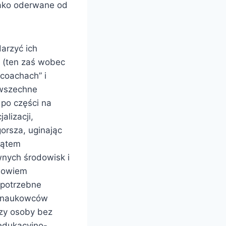
 jako oderwane od
arzyć ich
y (ten zaś wobec
„coachach” i
owszechne
 po części na
alizacji,
rsza, uginając
 kątem
wnych środowisk i
 bowiem
epotrzebne
ć naukowców
czy osoby bez
 edukacyjno-