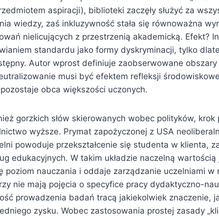
rzedmiotem aspiracji), biblioteki zaczęły służyć za wszys
ia wiedzy, zaś inkluzywność stała się równoważna wyr
howań nielicujących z przestrzenią akademicką. Efekt? In
ianiem standardu jako formy dyskryminacji, tylko dlate
stępny. Autor wprost definiuje zaobserwowane obszary 
eutralizowanie musi być efektem refleksji środowiskowej
pozostaje obca większości uczonych.
nież gorzkich słów skierowanych wobec polityków, krok 
lnictwo wyższe. Prymat zapożyczonej z USA neoliberaln
elni powoduje przekształcenie się studenta w klienta,
ug edukacyjnych. W takim układzie naczelną wartością j
ię poziom nauczania i oddaje zarządzanie uczelniami w 
zy nie mają pojęcia o specyfice pracy dydaktyczno-nau
ność prowadzenia badań tracą jakiekolwiek znaczenie, j
edniego zysku. Wobec zastosowania prostej zasady „kl