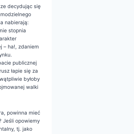
sze decydując się
samodzielnego
a nabierają:
nie stopnia
arakter
j – ha!, zdaniem
ynku.
acie publicznej
usz łapie się za
ewątpliwie byłoby
pojmowanej walki
ura, powinna mieć
? Jeśli opowiemy
alny, tj. jako