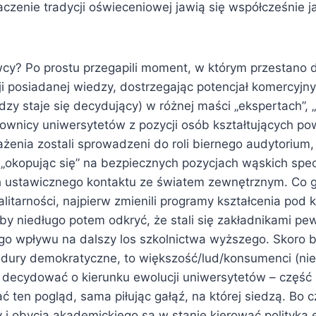
naczenie tradycji oświeceniowej jawią się współcześnie
cy? Po prostu przegapili moment, w którym przestano d
ji posiadanej wiedzy, dostrzegając potencjał komercyjn
zy staje się decydujący) w różnej maści „ekspertach”, 
cownicy uniwersytetów z pozycji osób kształtujących p
żenia zostali sprowadzeni do roli biernego audytorium,
„okopując się” na bezpiecznych pozycjach wąskich specj
ustawicznego kontaktu ze światem zewnętrznym. Co go
alitarności, najpierw zmienili programy kształcenia pod
by niedługo potem odkryć, że stali się zakładnikami pe
go wpływu na dalszy los szkolnictwa wyższego. Skoro
dury demokratyczne, to większość/lud/konsumenci (ni
a decydować o kierunku ewolucji uniwersytetów – częś
ać ten pogląd, sama piłując gałąź, na której siedzą. Bo 
 i obycia akademickiego są w stanie kierować polityką