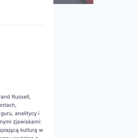
rand Russell,
ontach,
uru, analitycy i
nymi zjawiskami:
piającą kulturą w