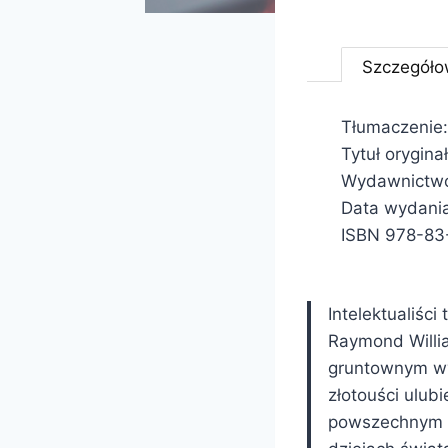
Szczegóło
Tłumaczenie:
Tytuł orygina
Wydawnictwo
Data wydani
ISBN 978-83
Intelektualiści
Raymond Willia
gruntownym wyk
złotouści ulu
powszechnym d