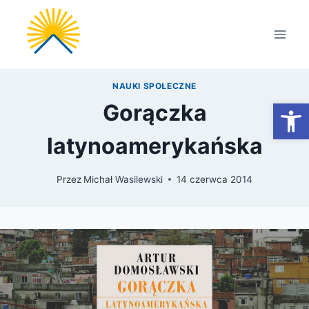
Przejdź
do
treści
NAUKI SPOŁECZNE
Otwórz
Gorączka
latynoamerykańska
Przez
Michał Wasilewski
14 czerwca 2014