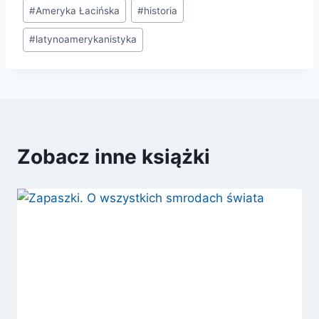
Tagi
#
Ameryka Łacińska
#
historia
wpisu:
#
latynoamerykanistyka
Zobacz inne książki