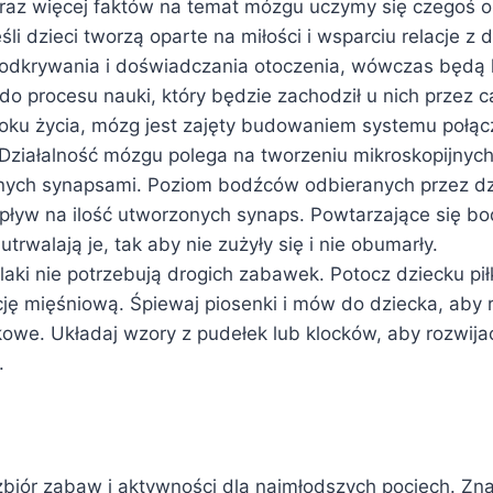
raz więcej faktów na temat mózgu uczymy się czegoś o
i dzieci tworzą oparte na miłości i wsparciu relacje z d
odkrywania i doświadczania otoczenia, wówczas będą l
o procesu nauki, który będzie zachodził u nich przez ca
oku życia, mózg jest zajęty budowaniem systemu połąc
ziałalność mózgu polega na tworzeniu mikroskopijnych
ych synapsami. Poziom bodźców odbieranych przez d
pływ na ilość utworzonych synaps. Powtarzające się b
 utrwalają je, tak aby nie zużyły się i nie obumarły.
ki nie potrzebują drogich zabawek. Potocz dziecku pił
ję mięśniową. Śpiewaj piosenki i mów do dziecka, aby r
kowe. Układaj wzory z pudełek lub klocków, aby rozwija
.
biór zabaw i aktywności dla najmłodszych pociech. Znaj