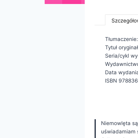
Szczegóło
Tłumaczenie:
Tytuł oryginał
Seria/cykl w
Wydawnictwo:
Data wydani
ISBN 978836
Niemowlęta są
uświadamiam so