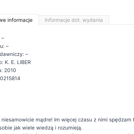
we informacje
Informacje dot. wydania
 –
u: –
ydawniczy: –
 K. E. LIBER
a: 2010
0215814
 niesamowicie mądre! Im więcej czasu z nimi spędzam 
bie jak wiele wiedzą i rozumieją.