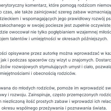
merytoryczny komentarz, które pomogą rodzicom niemowl
ło czas, ale także zainicjować szereg zabaw wzmacniają
dzieckiem i wspomagających jego prawidłowy rozwój ps
zakochanego w swojej pociesze jest zupełnie oczywiste
dzie owocował nie tylko pogłębianiem wzajemnej miłości
ojem talentów i umiejętności w okresach późniejszych.
ości opisywane przez autorkę można wprowadzać w k
ak i podczas spacerów czy wizyt u znajomych. Dostarc
ców rozwojowych stymulujących umysł i ciało, pozwalają
miejętnościami i obecnością rodziców.
rowana do młodych rodziców, pomoże im wprowadzić sw
awy i rozwoju. Zainspiruje, często przemęczonych rodzi
 niezliczoną ilość prostych zabaw i wprowadzi ich rela
 okresu wspólnego przeżywania i poznawania świata.