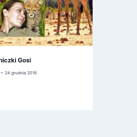
iczki Gosi
Atlas 
podziem
24 grudnia 2016
króles
Przez