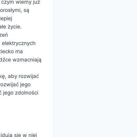
 czym wiemy już
orosłymi, są
epiej
łe życie.
zeń
 elektrycznych
ziecko ma
odźce wzmacniają
kę, aby rozwijać
ozwijać jego
ć jego zdolności
dują się w niej