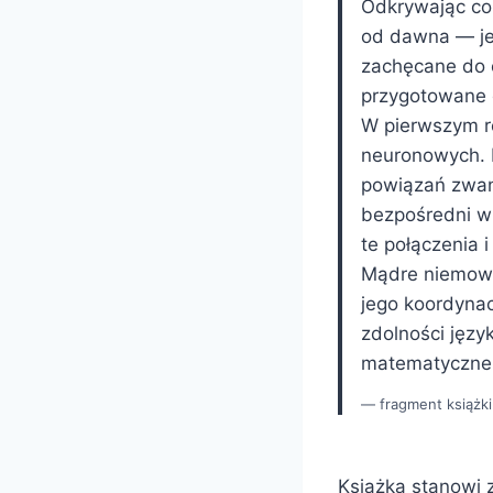
Odkrywając co
od dawna — jeśl
zachęcane do 
przygotowane d
W pierwszym r
neuronowych. D
powiązań zwan
bezpośredni w
te połączenia i
Mądre niemowla
jego koordynac
zdolności języ
matematyczne
fragment książki
Książka stanowi z