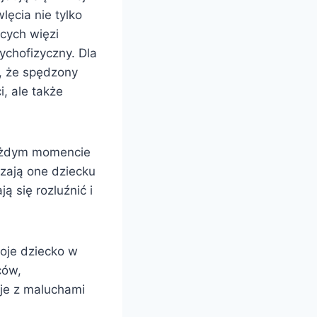
ęcia nie tylko
cych więzi
ychofizyczny. Dla
, że spędzony
, ale także
ażdym momencie
zają one dziecku
 się rozluźnić i
oje dziecko w
ców,
cje z maluchami