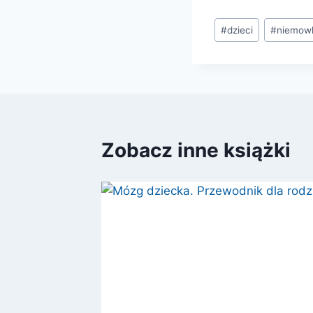
Tagi
#
dzieci
#
niemowl
wpisu:
Zobacz inne książki