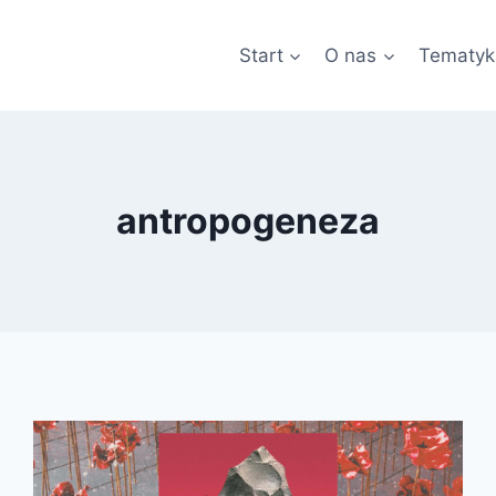
Start
O nas
Tematyk
antropogeneza