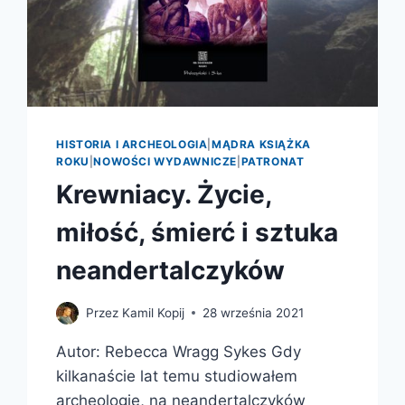
HISTORIA I ARCHEOLOGIA
|
MĄDRA KSIĄŻKA
ROKU
|
NOWOŚCI WYDAWNICZE
|
PATRONAT
Krewniacy. Życie,
miłość, śmierć i sztuka
neandertalczyków
Przez
Kamil Kopij
28 września 2021
Autor: Rebecca Wragg Sykes Gdy
kilkanaście lat temu studiowałem
archeologię, na neandertalczyków