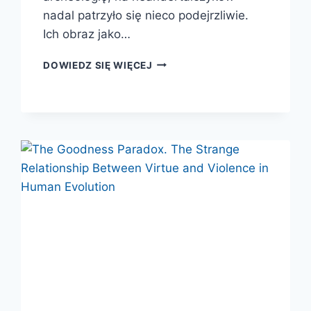
nadal patrzyło się nieco podejrzliwie.
Ich obraz jako…
KREWNIACY.
DOWIEDZ SIĘ WIĘCEJ
ŻYCIE,
MIŁOŚĆ,
ŚMIERĆ
I
SZTUKA
NEANDERTALCZYKÓW