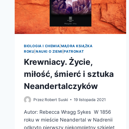
BIOLOGIA I CHEMIA
|
MĄDRA KSIĄŻKA
ROKU
|
NAUKI O ZIEMI
|
PATRONAT
Krewniacy. Życie,
miłość, śmierć i sztuka
Neandertalczyków
Przez
Robert Suski
19 listopada 2021
Autor: Rebecca Wragg Sykes W 1856
roku w mieście Neandertal w Nadrenii
odkryto pierwszy niekompletny szkielet