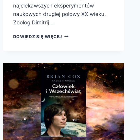
najciekawszych eksperymentów
naukowych drugiej połowy XX wieku.
Zoolog Dimitrij…
PARADOKS
DOWIEDZ SIĘ WIĘCEJ
DOBRA.
DLACZEGO
JESTEŚMY
TAK
DOBRZY,
SKORO
JESTEŚMY
TAK
ŹLI?