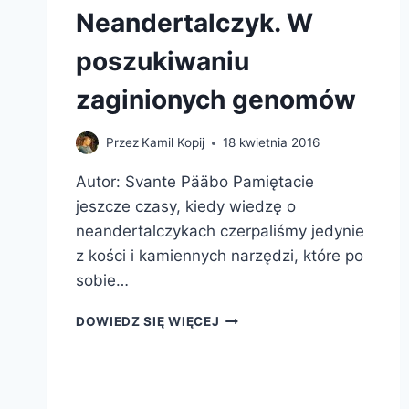
Neandertalczyk. W
poszukiwaniu
zaginionych genomów
Przez
Kamil Kopij
18 kwietnia 2016
Autor: Svante Pääbo Pamiętacie
jeszcze czasy, kiedy wiedzę o
neandertalczykach czerpaliśmy jedynie
z kości i kamiennych narzędzi, które po
sobie…
NEANDERTALCZYK.
DOWIEDZ SIĘ WIĘCEJ
W
POSZUKIWANIU
ZAGINIONYCH
GENOMÓW