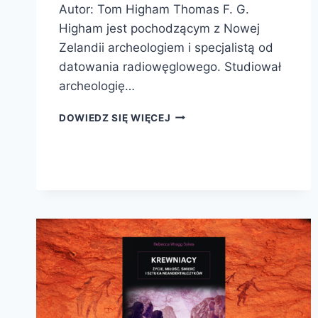
Autor: Tom Higham Thomas F. G.
Higham jest pochodzącym z Nowej
Zelandii archeologiem i specjalistą od
datowania radiowęglowego. Studiował
archeologię…
NIE
DOWIEDZ SIĘ WIĘCEJ
TYLKO
HOMO
SAPIENS.
NOWA
HISTORIA
POCHODZENIA
CZŁOWIEKA