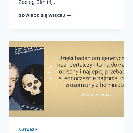
Zoolog Dimitrij…
THE
DOWIEDZ SIĘ WIĘCEJ
GOODNESS
PARADOX.
THE
STRANGE
RELATIONSHIP
BETWEEN
VIRTUE
AND
VIOLENCE
IN
HUMAN
EVOLUTION
AUTORZY