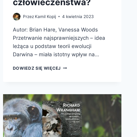
człowieczeństwa?
Przez
Kamil Kopij
4 kwietnia 2023
Autor: Brian Hare, Vanessa Woods
Przetrwanie najsprawniejszych – idea
leżąca u podstaw teorii ewolucji
Darwina – miała istotny wpływ na…
PRZETRWAJĄ
DOWIEDZ SIĘ WIĘCEJ
NAJŻYCZLIWSI.
JAK
EWOLUCJA
WYJAŚNIA
ISTOTĘ
CZŁOWIECZEŃSTWA?