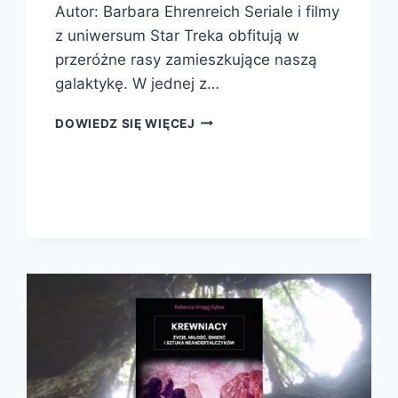
Autor: Barbara Ehrenreich Seriale i filmy
z uniwersum Star Treka obfitują w
przeróżne rasy zamieszkujące naszą
galaktykę. W jednej z…
RYTUAŁY
DOWIEDZ SIĘ WIĘCEJ
KRWI.
ŹRÓDŁA
I
HISTORIA
NASZEJ
NAMIĘTNOŚCI
DO
WOJNY