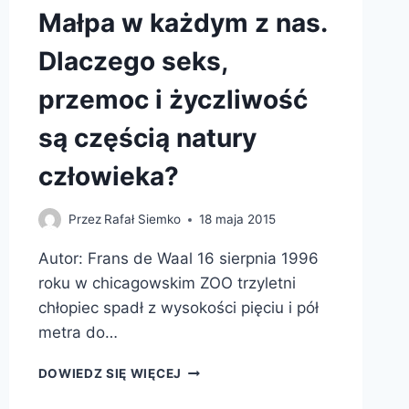
Małpa w każdym z nas.
Dlaczego seks,
przemoc i życzliwość
są częścią natury
człowieka?
Przez
Rafał Siemko
18 maja 2015
Autor: Frans de Waal 16 sierpnia 1996
roku w chicagowskim ZOO trzyletni
chłopiec spadł z wysokości pięciu i pół
metra do…
MAŁPA
DOWIEDZ SIĘ WIĘCEJ
W
KAŻDYM