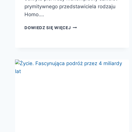
prymitywnego przedstawiciela rodzaju
Homo….
KREWNIACY.
DOWIEDZ SIĘ WIĘCEJ
ŻYCIE,
MIŁOŚĆ,
ŚMIERĆ
I
SZTUKA
NEANDERTALCZYKÓW