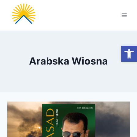
Przejdź
do
treści
Otwórz
Arabska Wiosna