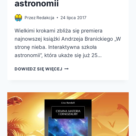
astronomii
Przez
Redakcja
24 lipca 2017
Wielkimi krokami zbliża się premiera
najnowszej książki Andrzeja Branickiego „W
stronę nieba. Interaktywna szkoła
astronomii”, która ukaże się już 25…
W
DOWIEDZ SIĘ WIĘCEJ
STRONĘ
NIEBA.
INTERAKTYWNA
SZKOŁA
ASTRONOMII