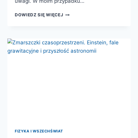
uwagi. W moim przypadku…
O
DOWIEDZ SIĘ WIĘCEJ
KOSMOSIE
SŁÓW
KILKA,
CZYLI
O
ZNANYCH
I
MNIEJ
ZNANYCH
ASTRONOMACH
I
ASTRONOMKACH
FIZYKA I WSZECHŚWIAT