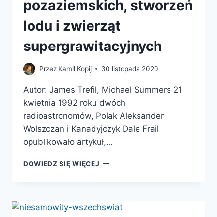
pozaziemskich, stworzeń
lodu i zwierząt
supergrawitacyjnych
Przez
Kamil Kopij
30 listopada 2020
Autor: James Trefil, Michael Summers 21
kwietnia 1992 roku dwóch
radioastronomów, Polak Aleksander
Wolszczan i Kanadyjczyk Dale Frail
opublikowało artykuł,…
WYOBRAŻONE
DOWIEDZ SIĘ WIĘCEJ
ŻYCIE.
WYPRAWA
NA
EGZOPLANETY
W