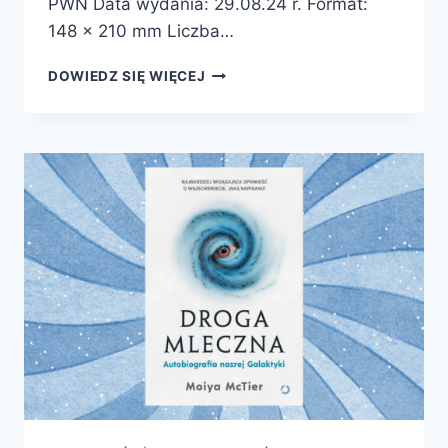
PWN Data wydania: 29.08.24 r. Format:
148 x 210 mm Liczba…
VERA
DOWIEDZ SIĘ WIĘCEJ
RUBIN.
ŻYCIE
–
PREMIERA