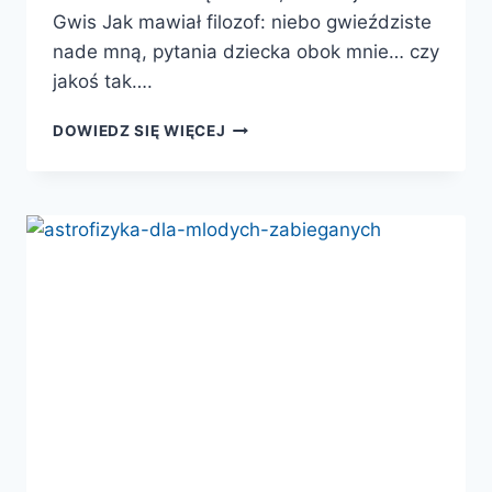
Gwis Jak mawiał filozof: niebo gwieździste
nade mną, pytania dziecka obok mnie… czy
jakoś tak….
NIESAMOWITY
DOWIEDZ SIĘ WIĘCEJ
WSZECHŚWIAT