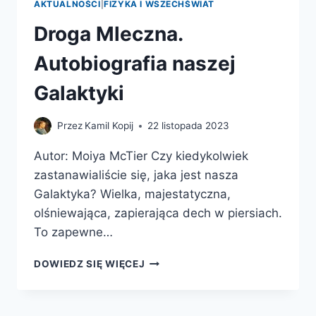
AKTUALNOŚCI
|
FIZYKA I WSZECHŚWIAT
Droga Mleczna.
Autobiografia naszej
Galaktyki
Przez
Kamil Kopij
22 listopada 2023
Autor: Moiya McTier Czy kiedykolwiek
zastanawialiście się, jaka jest nasza
Galaktyka? Wielka, majestatyczna,
olśniewająca, zapierająca dech w piersiach.
To zapewne…
DROGA
DOWIEDZ SIĘ WIĘCEJ
MLECZNA.
AUTOBIOGRAFIA
NASZEJ