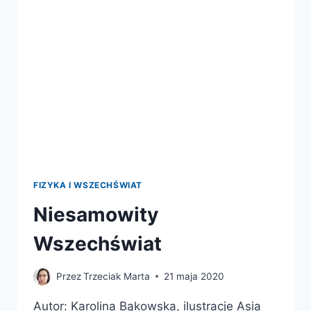
POSZUKIWANIU
INTELIGENTNYCH
ISTOT
POZAZIEMSKICH,
STWORZEŃ
LODU
I
ZWIERZĄT
SUPERGRAWITACYJNYCH
FIZYKA I WSZECHŚWIAT
Niesamowity
Wszechświat
Przez
Trzeciak Marta
21 maja 2020
Autor: Karolina Bąkowska, ilustracje Asia