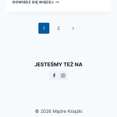
CIEMNA
DOWIEDZ SIĘ WIĘCEJ
MATERIA
I
DINOZAURY
Nawigacja
Następna
1
2
strony
strona
JESTEŚMY TEŻ NA
© 2026 Mądre Książki