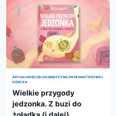
NAPRAWDĘ
ŻYŁO
SIĘ
W
CZASACH
DAM
I
RYCERZY?
AKTUALNOŚCI
|
BLOG
|
MEDYCYNA
|
PATRONAT
|
ROZWÓJ
DZIECKA
Wielkie przygody
jedzonka. Z buzi do
żołądka (i dalej)