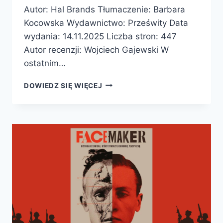
Autor: Hal Brands Tłumaczenie: Barbara
Kocowska Wydawnictwo: Prześwity Data
wydania: 14.11.2025 Liczba stron: 447
Autor recenzji: Wojciech Gajewski W
ostatnim…
STULECIE
DOWIEDZ SIĘ WIĘCEJ
EURAZJI.
100
LAT
KONFLIKTÓW
I
ZIMNYCH
WOJEN,
KTÓRE
UKSZTAŁTOWAŁY
WSPÓŁCZESNY
ŚWIAT