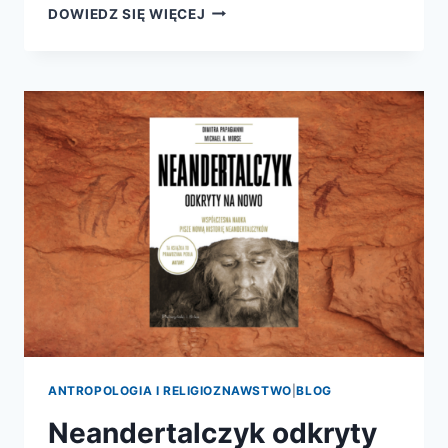
FACEMAKER.
DOWIEDZ SIĘ WIĘCEJ
HISTORIA
CZŁOWIEKA,
KTÓRY
STWORZYŁ
CHIRURGIĘ
PLASTYCZNĄ
ANTROPOLOGIA I RELIGIOZNAWSTWO
|
BLOG
Neandertalczyk odkryty