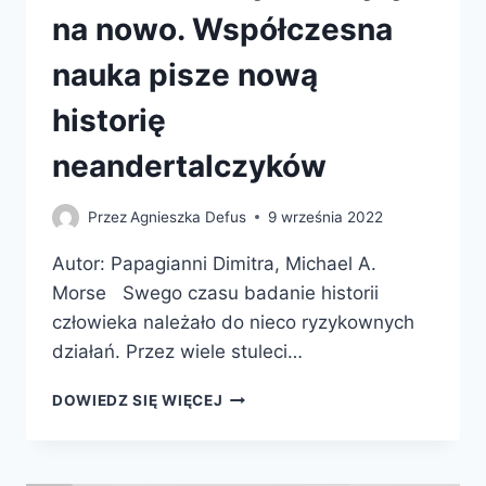
na nowo. Współczesna
nauka pisze nową
historię
neandertalczyków
Przez
Agnieszka Defus
9 września 2022
Autor: Papagianni Dimitra, Michael A.
Morse Swego czasu badanie historii
człowieka należało do nieco ryzykownych
działań. Przez wiele stuleci…
NEANDERTALCZYK
DOWIEDZ SIĘ WIĘCEJ
ODKRYTY
NA
NOWO.
WSPÓŁCZESNA