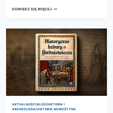
POP-
DOWIEDZ SIĘ WIĘCEJ
UP
XXL
FASCYNUJĄCE
DINOZAURY
AKTUALNOŚCI
|
BLOG
|
HISTORIA I
ARCHEOLOGIA
|
HISTORIA NOWOŻYTNA