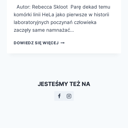
Autor: Rebecca Skloot Parę dekad temu
komórki linii HeLa jako pierwsze w historii
laboratoryjnych poczynań człowieka
zaczęły same namnażać…
NIEŚMIERTELNE
DOWIEDZ SIĘ WIĘCEJ
ŻYCIE
HENRIETTY
LACKS
JESTEŚMY TEŻ NA