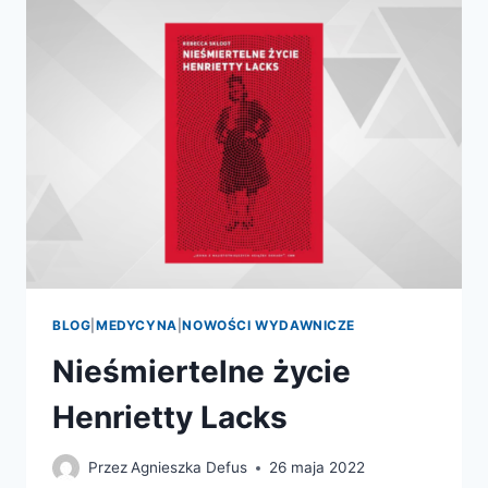
NAUKA
PISZE
NOWĄ
HISTORIĘ
NEANDERTALCZYKÓW
BLOG
|
MEDYCYNA
|
NOWOŚCI WYDAWNICZE
Nieśmiertelne życie
Henrietty Lacks
Przez
Agnieszka Defus
26 maja 2022