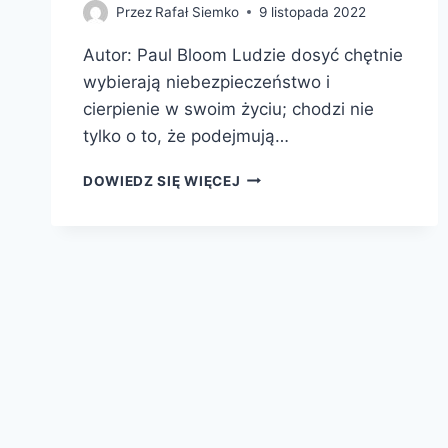
Przez
Rafał Siemko
9 listopada 2022
Autor: Paul Bloom Ludzie dosyć chętnie
wybierają niebezpieczeństwo i
cierpienie w swoim życiu; chodzi nie
tylko o to, że podejmują…
ZŁOTY
DOWIEDZ SIĘ WIĘCEJ
ŚRODEK.
O
PRZYJEMNOŚCIACH
CIERPIENIA
I
POSZUKIWANIU
SENSU