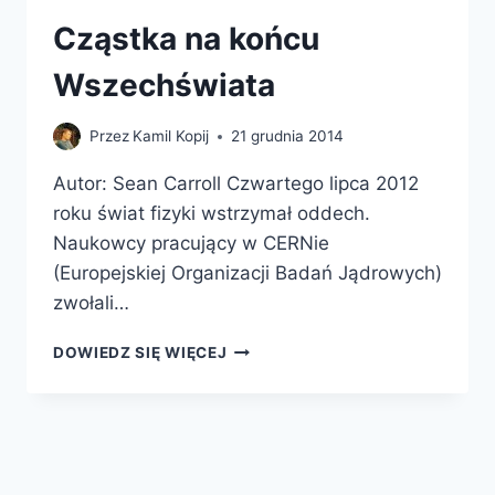
Cząstka na końcu
Wszechświata
Przez
Kamil Kopij
21 grudnia 2014
Autor: Sean Carroll Czwartego lipca 2012
roku świat fizyki wstrzymał oddech.
Naukowcy pracujący w CERNie
(Europejskiej Organizacji Badań Jądrowych)
zwołali…
CZĄSTKA
DOWIEDZ SIĘ WIĘCEJ
NA
KOŃCU
WSZECHŚWIATA