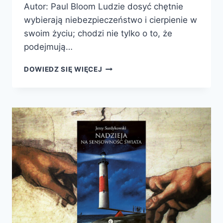
Autor: Paul Bloom Ludzie dosyć chętnie
wybierają niebezpieczeństwo i cierpienie w
swoim życiu; chodzi nie tylko o to, że
podejmują…
ZŁOTY
DOWIEDZ SIĘ WIĘCEJ
ŚRODEK.
O
PRZYJEMNOŚCIACH
CIERPIENIA
I
POSZUKIWANIU
SENSU