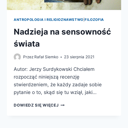
ANTROPOLOGIA I RELIGIOZNAWSTWO
|
FILOZOFIA
Nadzieja na sensowność
świata
Przez
Rafał Siemko
23 sierpnia 2021
Autor: Jerzy Surdykowski Chciałem
rozpocząć niniejszą recenzję
stwierdzeniem, że każdy zadaje sobie
pytanie o to, skąd się tu wziął, jaki…
NADZIEJA
DOWIEDZ SIĘ WIĘCEJ
NA
SENSOWNOŚĆ
ŚWIATA