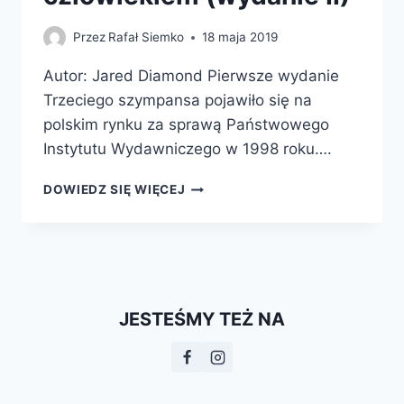
Przez
Rafał Siemko
18 maja 2019
Autor: Jared Diamond Pierwsze wydanie
Trzeciego szympansa pojawiło się na
polskim rynku za sprawą Państwowego
Instytutu Wydawniczego w 1998 roku….
TRZECI
DOWIEDZ SIĘ WIĘCEJ
SZYMPANS.
EWOLUCJA
I
PRZYSZŁOŚĆ
ZWIERZĘCIA
ZWANEGO
JESTEŚMY TEŻ NA
CZŁOWIEKIEM
(WYDANIE
II)