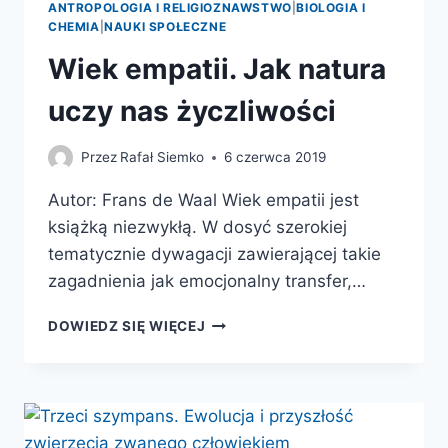
ANTROPOLOGIA I RELIGIOZNAWSTWO
|
BIOLOGIA I
CHEMIA
|
NAUKI SPOŁECZNE
Wiek empatii. Jak natura
uczy nas życzliwości
Przez
Rafał Siemko
6 czerwca 2019
Autor: Frans de Waal Wiek empatii jest
książką niezwykłą. W dosyć szerokiej
tematycznie dywagacji zawierającej takie
zagadnienia jak emocjonalny transfer,…
WIEK
DOWIEDZ SIĘ WIĘCEJ
EMPATII.
JAK
NATURA
UCZY
NAS
ŻYCZLIWOŚCI