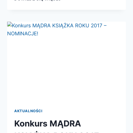
MIĘDZYNARODOWE
TARGI
KSIĄŻKI
W
KRAKOWIE
AKTUALNOŚCI
Konkurs MĄDRA