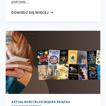
potrzeb…
RAPORT:
DOWIEDZ SIĘ WIĘCEJ
DROGA
DO
CZYTELNIKA.
DIAGNOZA
POTRZEB
DZIECIĘCEGO
ODBIORCY
WYDARZEŃ
KULTURALNYCH
ZE
SZCZEGÓLNYM
UWZGLĘDNIENIEM
PROMOCJI
CZYTELNICTWA
AKTUALNOŚCI
|
BLOG
|
MĄDRA KSIĄŻKA