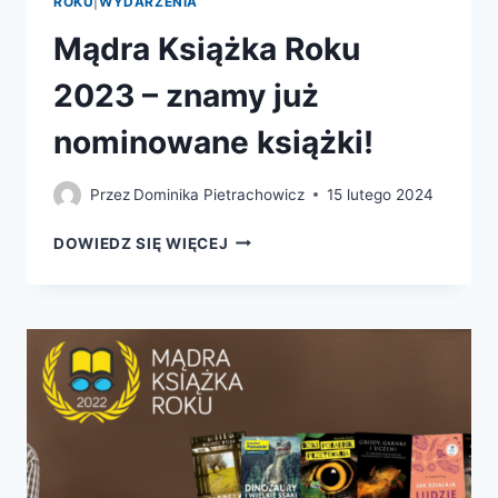
ROKU
|
WYDARZENIA
Mądra Książka Roku
2023 – znamy już
nominowane książki!
Przez
Dominika Pietrachowicz
15 lutego 2024
MĄDRA
DOWIEDZ SIĘ WIĘCEJ
KSIĄŻKA
ROKU
2023
–
ZNAMY
JUŻ
NOMINOWANE
KSIĄŻKI!