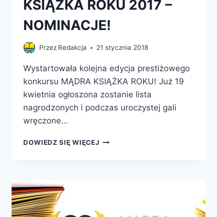
KSIĄŻKA ROKU 2017 –
NOMINACJE!
Przez
Redakcja
21 stycznia 2018
Wystartowała kolejna edycja prestiżowego
konkursu MĄDRA KSIĄŻKA ROKU! Już 19
kwietnia ogłoszona zostanie lista
nagrodzonych i podczas uroczystej gali
wręczone…
KONKURS
DOWIEDZ SIĘ WIĘCEJ
MĄDRA
KSIĄŻKA
ROKU
2017
–
NOMINACJE!