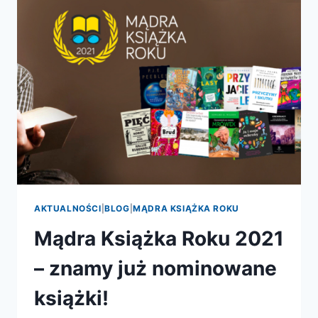
ZNAMY
JUŻ
NOMINOWANE
KSIĄŻKI!
AKTUALNOŚCI
|
BLOG
|
MĄDRA KSIĄŻKA ROKU
Mądra Książka Roku 2021
– znamy już nominowane
książki!