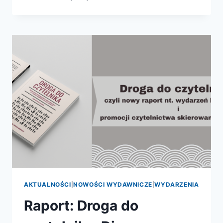
KSIĄŻKA
ROKU
2024
–
ZNAMY
JUŻ
NOMINOWANE
KSIĄŻKI!
AKTUALNOŚCI
|
NOWOŚCI WYDAWNICZE
|
WYDARZENIA
Raport: Droga do