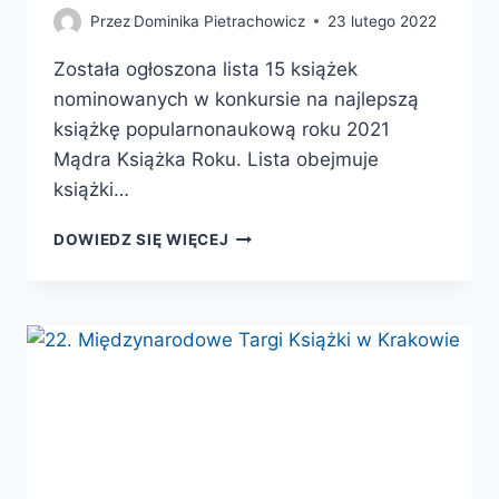
Przez
Dominika Pietrachowicz
23 lutego 2022
Została ogłoszona lista 15 książek
nominowanych w konkursie na najlepszą
książkę popularnonaukową roku 2021
Mądra Książka Roku. Lista obejmuje
książki…
MĄDRA
DOWIEDZ SIĘ WIĘCEJ
KSIĄŻKA
ROKU
2021
–
ZNAMY
JUŻ
NOMINOWANE
KSIĄŻKI!