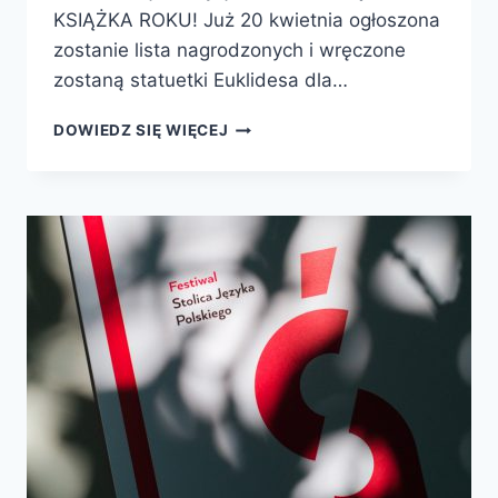
KSIĄŻKA ROKU! Już 20 kwietnia ogłoszona
zostanie lista nagrodzonych i wręczone
zostaną statuetki Euklidesa dla…
KONKURS
DOWIEDZ SIĘ WIĘCEJ
NA
MĄDRĄ
KSIĄŻKĘ
ROKU
2016
WYSTARTOWAŁ!