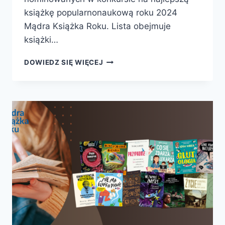
książkę popularnonaukową roku 2024
Mądra Książka Roku. Lista obejmuje
książki…
MĄDRA
DOWIEDZ SIĘ WIĘCEJ
KSIĄŻKA
ROKU
2025
–
PREZENTUJEMY
NOMINOWANE
KSIĄŻKI!