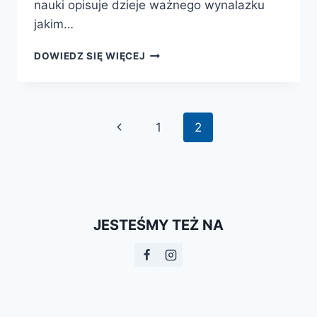
nauki opisuje dzieje ważnego wynalazku
jakim…
KSIĄŻKA
DOWIEDZ SIĘ WIĘCEJ
SIĘ
ROZWIJA
Nawigacja
Poprzednia
1
2
strony
strona
JESTEŚMY TEŻ NA