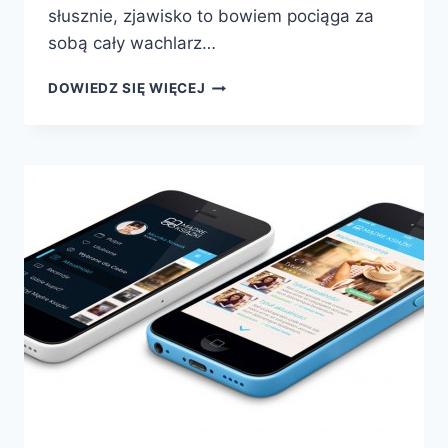
słusznie, zjawisko to bowiem pociąga za
sobą cały wachlarz…
JAK
DOWIEDZ SIĘ WIĘCEJ
PODNIEŚĆ
W
POLSCE
POZIOM
CZYTELNICTWA?
10
PROPOZYCJI
–
10
WYZWAŃ!