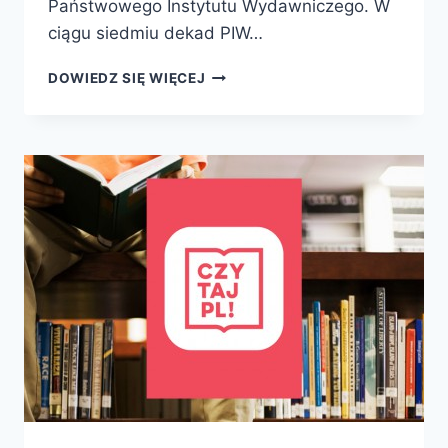
Państwowego Instytutu Wydawniczego. W
ciągu siedmiu dekad PIW…
PAŃSTWOWY
DOWIEDZ SIĘ WIĘCEJ
INSTYTUT
WYDAWNICZY
OBCHODZI
70-
LECIE!