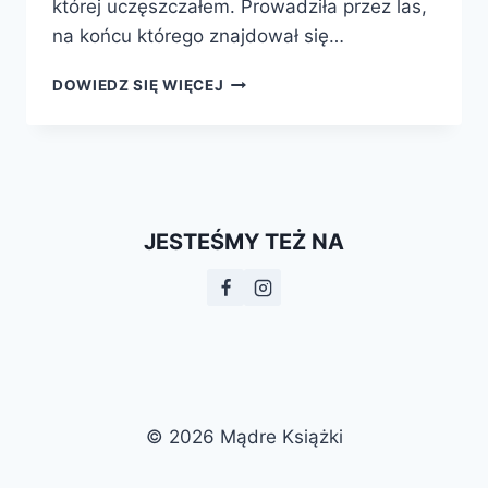
której uczęszczałem. Prowadziła przez las,
na końcu którego znajdował się…
INNY
DOWIEDZ SIĘ WIĘCEJ
DOM.
LUDZIE,
SYSTEM
I
GRANICE
WSPARCIA
JESTEŚMY TEŻ NA
W
POLSKICH
DPS
© 2026 Mądre Książki