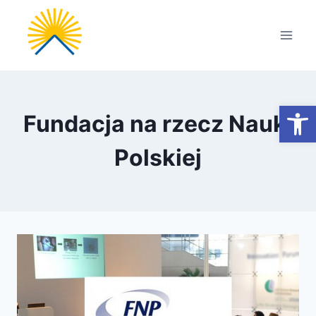
Przejdź
do
treści
Otwórz
Fundacja na rzecz Nauki
Polskiej